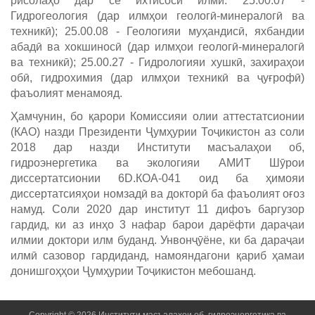
рисолаҳо дар се ихтисоси илмӣ: 25.00.07 -
Гидрогеология (дар илмҳои геологӣ-минералогӣ ва
техникӣ); 25.00.08 - Геологияи муҳандисӣ, яхбандии
абадӣ ва хокшиносӣ (дар илмҳои геологӣ-минералогӣ
ва техникӣ); 25.00.27 - Гидрологияи хушкӣ, захираҳои
обӣ, гидрохимия (дар илмҳои техникӣ ва ҷуғрофӣ)
фаъолият менамояд.
Ҳамчунин, бо қарори Комиссияи олии аттестатсионии
(КАО) назди Президенти Ҷумҳурии Тоҷикистон аз соли
2018 дар назди Институти масъалаҳои об,
гидроэнергетика ва экологияи АМИТ Шӯрои
диссертатсионии 6D.КОА-041 оид ба ҳимояи
диссертатсияҳои номзадӣ ва докторӣ ба фаъолият оғоз
намуд. Соли 2020 дар институт 11 дифоъ баргузор
гардид, ки аз инҳо 3 нафар барои дарёфти дараҷаи
илмии доктори илм буданд. Унвонҷӯёне, ки ба дараҷаи
илмӣ сазовор гардиданд, намояндагони қариб ҳамаи
донишгоҳҳои Ҷумҳурии Тоҷикистон мебошанд.
Copyright © 2026 Институти масъалаҳои об, гидроэнергетика ва