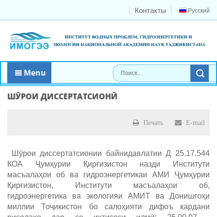
Контакты
Русский
Menu
ШӮРОИ ДИССЕРТАТСИОНӢ
Печать
E-mail
Шӯрои диссертатсионии байнидавлатии Д 25.17.544
КОА Ҷумҳурии Қирғизистон назди Институти
масъалаҳои об ва гидроэнергетикаи АМИ Ҷумҳурии
Қирғизистон, Институти масъалаҳои об,
гидроэнергетика ва экологияи АМИТ ва Донишгоҳи
миллии Тоҷикистон бо салоҳияти дифоъ кардани