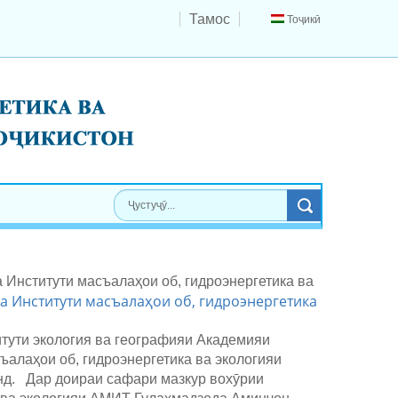
Тамос
Тоҷикӣ
 Институти масъалаҳои об, гидроэнергетика
тути экология ва географияи Академияи
съалаҳои об, гидроэнергетика ва экологияи
нд. Дар доираи сафари мазкур вохӯрии