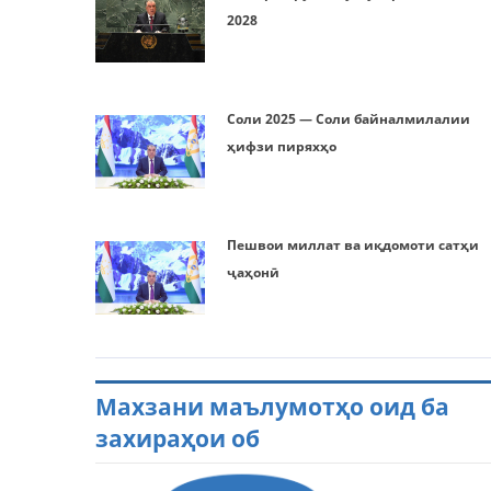
2028
Соли 2025 — Соли байналмилалии
ҳифзи пиряхҳо
Пешвои миллат ва иқдомоти сатҳи
ҷаҳонӣ
Махзани маълумотҳо оид ба
захираҳои об