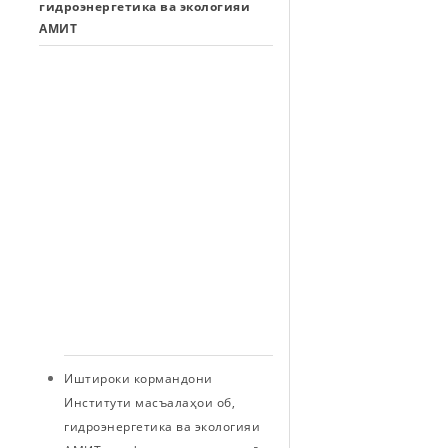
гидроэнергетика ва экологияи
об,
АМИТ
гидроэнергетика
ва
экологияи
АМИТ
корҳои
саҳроӣ
ва
экспедитсионӣ
дар
дарёи
Сир
анҷом
доданд
Иштироки кормандони
Институти масъалаҳои об,
гидроэнергетика ва экологияи