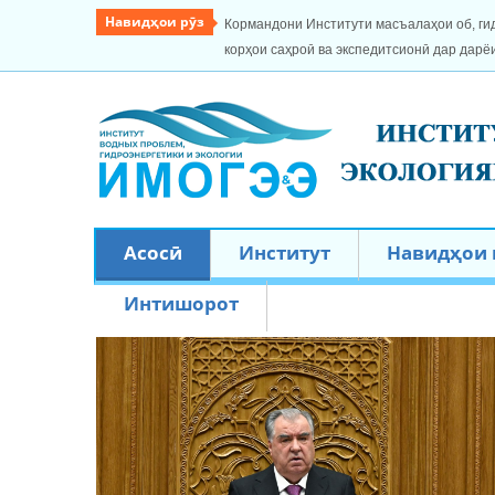
Навидҳои рӯз
Кормандони Институти масъалаҳои об, ги
корҳои саҳроӣ ва экспедитсионӣ дар дарё
Асосӣ
Институт
Навидҳои
Интишорот