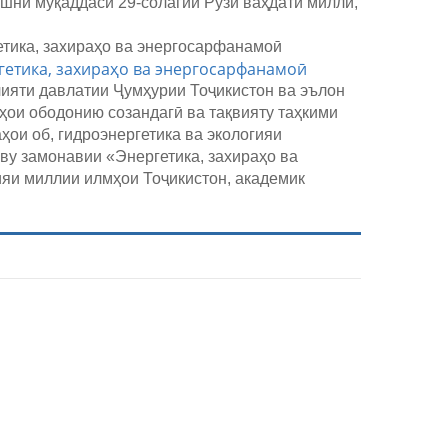
шни муқаддаси 29-солагии Рӯзи ваҳдати миллӣ,
етика, захираҳо ва энергосарфанамоӣ
ияти давлатии Ҷумҳурии Тоҷикистон ва эълон
ҳои ободонию созандагӣ ва тақвияту таҳкими
ои об, гидроэнергетика ва экологияи
у замонавии «Энергетика, захираҳо ва
яи миллии илмҳои Тоҷикистон, академик