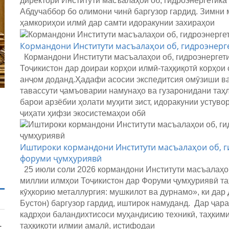
директори Институти масъалаҳои об, гидроэнергетик
Абдучаббор бо олимони чинӣ баргузор гардид. Зимни
ҳамкориҳои илмӣ дар самти идоракунии захираҳои
Кормандони Институти масъалаҳои об, гидроэнерге
Кормандони Институти масъалаҳои об, гидроэнергет
Тоҷикистон
дар доираи корҳои илмӣ-таҳқиқотӣ корҳои
анҷом доданд.Ҳадафи асосии экспедитсия омӯзиши ва
тавассути ҷамъоварии намунаҳо ва гузаронидани таҳ
барои арзёбии ҳолати муҳити зист, идоракунии устув
ҷиҳати ҳифзи экосистемаҳои обӣ
Иштироки кормандони Институти масъалаҳои об, г
форуми ҷумҳуриявӣ
25 июли соли 2026 кормандони Институти масъалаҳои
миллии илмҳои Тоҷикистон дар Форуми ҷумҳуриявӣ та
кӯҳкорию металлургия: мушкилот ва дурнамо», ки дар
Бустон) баргузор гардид, иштирок намуданд. Дар ҷа
кадрҳои баландихтисоси муҳандисию техникӣ, таҳкими
таҳқиқоти илмии амалӣ, истифодаи
-