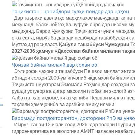
Тоҷикистон - ҷонибдори сулҳи пойдор дар ҷаҳон
Дар таърихи давлатҳо марҳилаҳое мавҷуданд, ки на 
мекунанд, балки ҷойгоҳ ва нуфузи онро дар низоми м
медиҳанд. Барои Ҷумҳурии Тоҷикистон чунин марҳила 
оғоз ёфта, имрӯз ба давраи пешбурди ташаббусҳои с
Муттаҳид расидааст.
Қабули ташаббуси Ҷумҳурии Т
2027-2036 ҳамчун «Даҳсолаи байналмилалии таҳк
Ҷоизаи байналмилалӣ дар соҳаи об
Эътирофи ҷаҳонии ташаббуси Пешвои миллат эътирофи
ибтидои солҳои 2000-ум инҷониб иқдомҳои байналми
Тоҷикистон муҳтарам Эмомалӣ Раҳмон дар соҳаҳои зах
рушди устувор ва дигар масоили глобалии экологӣ аз
Албатта, ҳар иқдоме, ки аз ҷониби Пешвои миллат пе
таҳлили ҳамаҷониба ва арзёбии амиқу илмии
Баромади постдокторантон, докторони PhD ва унв
Имрӯз, санаи 13 июли соли 2026, дар толори Шурои 
гидроэнергетика ва экологияи АМИТ ҷаласаи навбатии