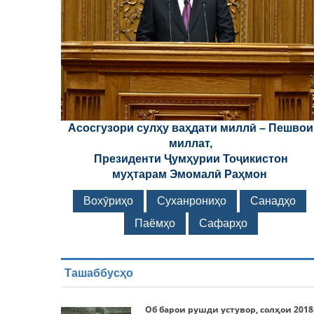
Асосгузори сулҳу ваҳдати миллӣ – Пешвои
миллат,
Президенти Ҷумҳурии Тоҷикистон
муҳтарам Эмомалӣ Раҳмон
Вохӯриҳо
Суханрониҳо
Санадҳо
Паёмҳо
Сафарҳо
Ташаббусҳо
Об барои рушди устувор, солҳои 2018