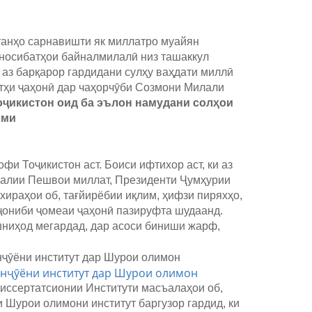
танҳо сарнавишти як миллатро муайян
уносибатҳои байналмилалӣ низ ташаккул
аз барқарор гардидани сулҳу ваҳдати миллӣ
атҳи ҷаҳонӣ дар чаҳорчӯби Созмони Милали
оҷикистон оид ба эълон намудани солҳои
ими
 Тоҷикистон аст. Боиси ифтихор аст, ки аз
лалии Пешвои миллат, Президенти Ҷумҳурии
ираҳои об, тағйирёбии иқлим, ҳифзи пиряхҳо,
 ҷониби ҷомеаи ҷаҳонӣ пазируфта шудаанд.
шниҳод мегардад, дар асоси биниши жарф,
онҷӯёни институт дар Шурои олимон
диссертатсионии Институти масъалаҳои об,
 Шурои олимони институт баргузор гардид, ки