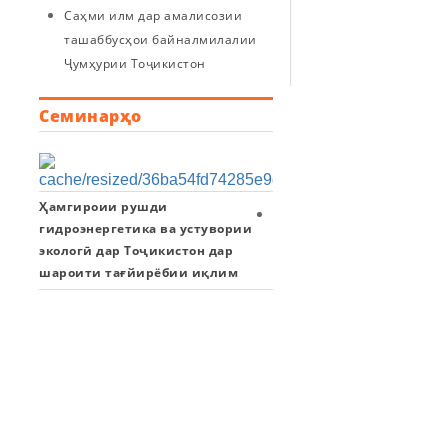
Саҳми илм дар амалисозии
ташаббусҳои байналмилалии
Ҷумҳурии Тоҷикистон
Семинарҳо
Ҳамгироии рушди
Семинари
гидроэнергетика ва устувории
илмӣ:
экологӣ дар Тоҷикистон дар
Хушкшавии
шароити тағйирёбии иқлим
баҳри
Арал
ва
таъсири
он
ба
минтақаи