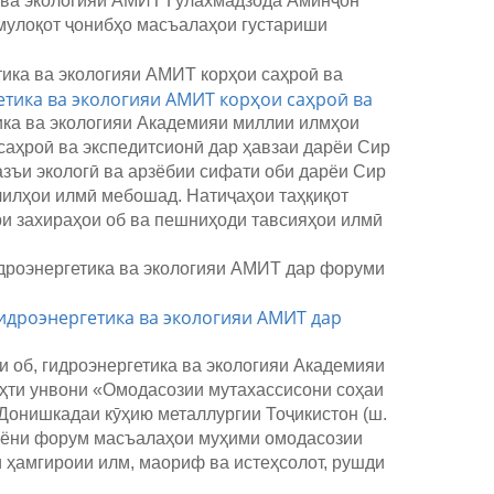
а ва экологияи АМИТ Гулахмадзода Аминҷон
 мулоқот ҷонибҳо масъалаҳои густариши
тика ва экологияи АМИТ корҳои саҳроӣ ва
ика ва экологияи Академияи миллии илмҳои
 саҳроӣ ва экспедитсионӣ дар ҳавзаи дарёи Сир
зъи экологӣ ва арзёбии сифати оби дарёи Сир
лилҳои илмӣ мебошад. Натиҷаҳои таҳқиқот
ори захираҳои об ва пешниҳоди тавсияҳои илмӣ
идроэнергетика ва экологияи АМИТ дар
 об, гидроэнергетика ва экологияи Академияи
ҳти унвони «Омодасозии мутахассисони соҳаи
 Донишкадаи кӯҳию металлургии Тоҷикистон (ш.
раёни форум масъалаҳои муҳими омодасозии
 ҳамгироии илм, маориф ва истеҳсолот, рушди