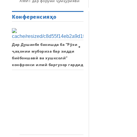
АМИТ дар форуми ҷумҳуриявӣ
Конференсияҳо
Дар Душанбе бахишда ба “Рӯзи
Идомаи
ҷаҳонии мубориза бар зидди
Конфронси
биёбоншавӣ ва хушксолӣ”
илмӣ-
конфронси илмӣ баргузор гардид
назариявии
“Саҳми
илм
дар
амалисозии
ташаббусҳои
байналмиллалии
Ҷумҳурии
Тоҷикистон”