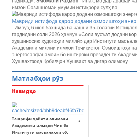
надиҳад».
Эмомалӣ Раҳмон
Инак, мо дар арафаи ҷа
имзои Созишномаи умумии истиқрори сулҳ ва
Мавриди истифода қарор додани озмоишгоҳи энерг
Имрӯз, 6 июл бахшида ба ҷашни 35-солагии Истиқлол
гардидани соли 2026 ҳамчун «Соли вусъат додани кор
худшиносию худогоҳии миллӣ» дар Институти масъалаҳ
Академияи миллии илмҳои Тоҷикистон Озмоишгоҳи нав
энергосарфанамоӣ» бо иштироки президенти Академи
Хушвахтзода Қобилҷон Хушвахт ва дигар олимону
Матлабҳои рӯз
Навидҳо
Ташрифи ҳайати олимони
Кормандони
Академияи илмҳои Чин ба
Институти
Институти масъалаҳои об,
масъалаҳои