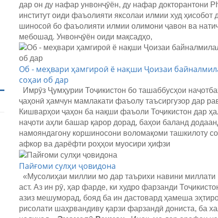
дар он ду нафар унвонҷӯён, ду нафар докторантони P
институт оиди фаъолияти яксолаи илмии худ ҳисобот 
шиносоӣ бо фаъолияти илмии олимони ҷавон ва натиҷ
мебошад. Унвонҷӯён оиди мақсадҳо,
Об - меҳвари ҳамгироӣ ё нақши Ҷоизаи байналмил
соҳаи об дар
Имрӯз Ҷумҳурии Тоҷикистон бо ташаббусҳои наҷотбах
ҷаҳонӣ ҳамчун мамлакати фаъолу таъсиргузор дар ра
Кишварҳои ҷаҳон ба нақши фаъоли Тоҷикистон дар ҳа
наҷоти аҳли башар қарор дорад, баҳои баланд додаанд
намояндагону коршиносони воломақоми ташкилоту со
афкор ва дарёфти роҳҳои муосири ҳифзи
Пайғоми сулҳи ҷовидона
«Мусолиҳаи миллии мо дар таърихи навини миллати 
аст. Аз ин рӯ, ҳар фарде, ки худро фарзанди Тоҷикис
азиз мешуморад, бояд ба ин дастовард ҳамеша эҳтиро
рисолати шаҳрвандиву қарзи фарзандӣ дониста, ба ха