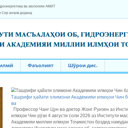
дроэнергетика ва экологияи АМИТ
и Сир анҷом доданд
 илмӣ
Фаъолият
Шӯрои дис.
Ташрифи ҳайати олимони Академияи илмҳои Чин ба
ва
Профессор Чанг Цун ва доктор Жонг Руизен аз Инсти
илмҳои Чин рӯзи 4 августи соли 2026 аз Институти ма
Академияи миллии илмҳои Тоҷикистон боздид намуда