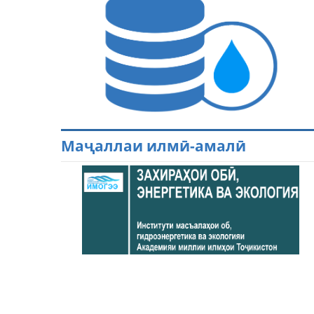
Маҷаллаи илмӣ-амалӣ