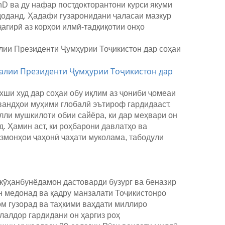
hD ва ду нафар постдокторантони курси якуми
доданд. Ҳадафи гузаронидани ҷаласаи мазкур
агирӣ аз корҳои илмӣ-тадқиқотии онҳо
алии Президенти Ҷумҳурии Тоҷикистон дар
ши худ дар соҳаи обу иқлим аз ҷониби ҷомеаи
вандҳои муҳими глобалӣ эътироф гардидааст.
лли мушкилоти обии сайёра, ки дар меҳвари он
. Ҳамин аст, ки роҳбарони давлатҳо ва
змонҳои ҷаҳонӣ ҷаҳати муколама, табодули
кӯҳанбунёдамон дастоварди бузург ва беназир
тон медонад ва қадру манзалати Тоҷикистонро
м гузорад ва таҳкими ваҳдати миллиро
лалдор гардидани он ҳаргиз роҳ