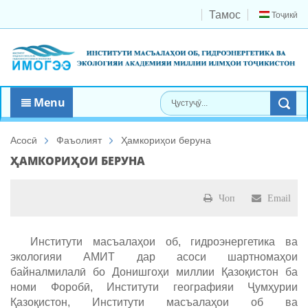
Тамос
Тоҷикӣ
Menu
Асосӣ
Фаъолият
Ҳамкориҳои беруна
ҲАМКОРИҲОИ БЕРУНА
Чоп
Email
Институти масъалаҳои об, гидроэнергетика ва
экологияи АМИТ дар асоси шартномаҳои
байналмилалӣ бо Донишгоҳи миллии Қазоқистон ба
номи Форобӣ, Институти географияи Ҷумҳурии
Қазоқистон, Институти масъалаҳои об ва