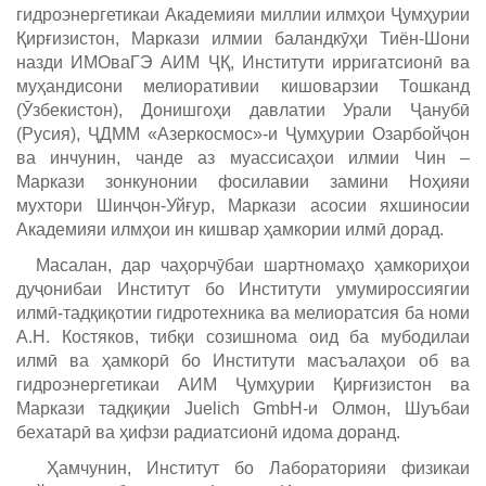
гидроэнергетикаи Академияи миллии илмҳои Ҷумҳурии
Қирғизистон, Маркази илмии баландкӯҳи Тиён-Шони
назди ИМОваГЭ АИМ ҶҚ, Институти ирригатсионӣ ва
муҳандисони мелиоративии кишоварзии Тошканд
(Ӯзбекистон), Донишгоҳи давлатии Урали Ҷанубӣ
(Русия), ҶДММ «Азеркосмос»-и Ҷумҳурии Озарбойҷон
ва инчунин, чанде аз муассисаҳои илмии Чин –
Маркази зонкунонии фосилавии замини Ноҳияи
мухтори Шинҷон-Уйғур, Маркази асосии яхшиносии
Академияи илмҳои ин кишвар ҳамкории илмӣ дорад.
Масалан, дар чаҳорчӯбаи шартномаҳо ҳамкориҳои
дуҷонибаи Институт бо Институти умумироссиягии
илмӣ-тадқиқотии гидротехника ва мелиоратсия ба номи
А.Н. Костяков, тибқи созишнома оид ба мубодилаи
илмӣ ва ҳамкорӣ бо Институти масъалаҳои об ва
гидроэнергетикаи АИМ Ҷумҳурии Қирғизистон ва
Маркази тадқиқии Juelich GmbH-и Олмон, Шуъбаи
бехатарӣ ва ҳифзи радиатсионӣ идома доранд.
Ҳамчунин, Институт бо Лабораторияи физикаи