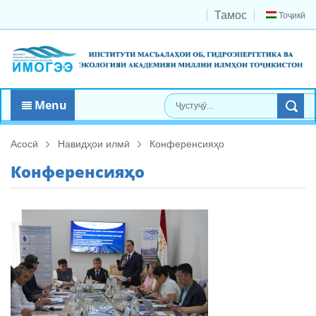
Тамос
Тоҷикӣ
Menu
Асосӣ
Навидҳои илмӣ
Конференсияҳо
Конференсияҳо