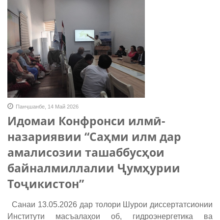
Панҷшанбе, 14 Май 2026
Идомаи Конфронси илмӣ-
назариявии “Саҳми илм дар
амалисозии ташаббусҳои
байналмиллалии Ҷумҳурии
Тоҷикистон”
Санаи 13.05.2026 дар толори Шурои диссертатсионии
Институти масъалаҳои об, гидроэнергетика ва