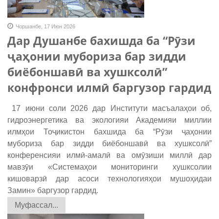
Чоршанбе, 17 Июн 2026
Дар Душанбе бахишда ба “Рӯзи
ҷаҳонии мубориза бар зидди
биёбоншавӣ ва хушксолӣ”
конфронси илмӣ баргузор гардид
17 июни соли 2026 дар Институти масъалаҳои об,
гидроэнергетика ва экологияи Академияи миллии
илмҳои Тоҷикистон бахшида ба “Рӯзи ҷаҳонии
мубориза бар зидди биёбоншавӣ ва хушксолӣ”
конференсияи илмӣ-амалӣ ва омӯзиши миллӣ дар
мавзӯи «Системаҳои мониторинги хушксолии
кишоварзӣ дар асоси технологияҳои мушоҳидаи
Замин» баргузор гардид.
Муфассал...