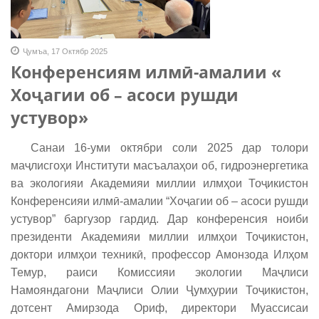
Ҷумъа, 17 Октябр 2025
Конференсиям илмӣ-амалии «
Хоҷагии об – асоси рушди
устувор»
Санаи 16-уми октябри соли 2025 дар толори
маҷлисгоҳи Институти масъалаҳои об, гидроэнергетика
ва экологияи Академияи миллии илмҳои Тоҷикистон
Конференсияи илмӣ-амалии “Хоҷагии об – асоси рушди
устувор” баргузор гардид. Дар конференсия ноиби
президенти Академияи миллии илмҳои Тоҷикистон,
доктори илмҳои техникӣ, профессор Амонзода Илҳом
Темур, раиси Комиссияи экологии Маҷлиси
Намояндагони Маҷлиси Олии Ҷумҳурии Тоҷикистон,
дотсент Амирзода Ориф, директори Муассисаи