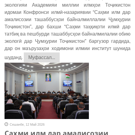
экологияи Академияи миллии илмҳои Тоҷикистон
идомаи Конфронси илмӣ-назариявии “Саҳми илм дар
амалисозии ташаббусҳои байналмиллалии Ҷумҳурии
Тоҷикистон”, дар бахши “Саҳми таҳқиқоти илмӣ дар
татбиқ ва пешбурди ташаббусҳои байналмилалии обию
экологӣ дар Ҷумҳурии Тоҷикистон” баргузор гардида,
дар он маърузаҳои ходимони илмии институт шунида
шуданд.
Муфассал...
Сешанбе, 12 Май 2026
Саҳми илм дар амалисозии