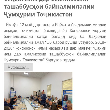
ташаббусҳои байналмилалии
Ҷумҳурии Тоҷикистон
Имрӯз, 12 май дар толори Раёсати Академияи миллии
илмҳои Тоҷикистон бахшида ба Конфронси чоруми
байналмилалии сатҳи баланд оид ба Даҳсолаи
байналмилалии амал “Об барои рушди устувор, 2018–
2028” конфронси илмӣ назариявӣ дар мавзуи “Саҳми
илм дар амалисозии ташаббусҳои байналмилалии
Ҷумҳурии Тоҷикистон” баргузор гардид.
Муфассал...