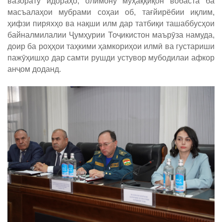
вазорату идораҳо, олимону муҳаққиқон вобаста ба
масъалаҳои мубрами соҳаи об, тағйирёбии иқлим,
ҳифзи пиряхҳо ва нақши илм дар татбиқи ташаббусҳои
байналмилалии Ҷумҳурии Тоҷикистон маърӯза намуда,
доир ба роҳҳои таҳкими ҳамкориҳои илмӣ ва густариши
пажӯҳишҳо дар самти рушди устувор мубодилаи афкор
анҷом доданд.