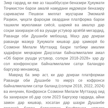
Зикр гардид, ки яке аз ташаббусҳои беназири Ҳукумати
Тоҷикистон барои амалӣ намудани иқдомҳои беназиру
саривақтии Пешвои миллат муҳтарам Эмомалӣ
Раҳмон, ҷиҳати фароҳам овардани платформа барои
ташкили муколамаи сиёсӣ, шарикӣ ва амалҳо дар
соҳаи захираҳои об ва рушди устувор арзёбӣ мегардид,
Раванди оби Душанбе мебошад. Маҳз дар доираи
раванди мазкур Ҳукумати кишвар дар ҳамкорӣ бо
Созмони Милали Муттаҳид баҳри татбиқи амалии
ҳадафҳои меҳварии Даҳсолаи байналмилалии амал
«Об барои рушди устувор, солҳои 2018-2028» ҳар ду
сол конфронсҳои байналмилалии сатҳи баландро
баргузор менамояд.
Маврид ба зикр аст, ки дар доираи платформаи
Раванди оби Душанбе то имрӯз се кофронси
байналмилалии сатҳи баланд (солҳои 2018, 2022, 2024)
ва инчунин, Конфронси Созмони Милали Муттаҳид оид
ба захираҳои об дар соли 2023 баргузор гардида, айни
замон дар кишвар, хосатан дар шаҳри Душанбе