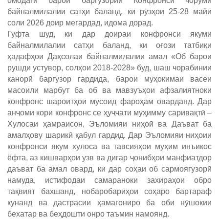
омодагӣ барои баргузории Конфронси чоруми
байналмилалии сатҳи баланд, ки рӯзҳои 25-28 майи
соли 2026 доир мегардад, идома дорад.
Гуфта шуд, ки дар доираи конфронси якуми
байналмилалии сатҳи баланд, ки оғози татбиқи
ҳадафҳои Даҳсолаи байналмилалии амал «Об барои
рушди устувор, солҳои 2018-2028» буд, шаш чорабинии
канорӣ баргузор гардида, барои муҳокимаи васеи
масоили марбут ба об ва мавзуъҳои афзалиятноки
конфронс шароитҳои мусоид фароҳам оварданд. Дар
анҷоми кори конфронс се ҳуҷҷати муҳимму саривақтӣ –
Хулосаи ҳамраисон, Эъломияи ниҳоӣ ва Даъват ба
амалҳову шарикӣ қабул гардид. Дар Эъломияи ниҳоии
конфронси якум хулоса ва тавсияҳои муҳим инъикос
ёфта, аз кишварҳои узв ва дигар ҷонибҳои манфиатдор
даъват ба амал овард, ки дар соҳаи об сармоягузорӣ
намуда, истифодаи самараноки захираҳои обро
тақвият бахшанд, нобаробариҳои соҳаро бартараф
кунанд ва дастрасии ҳамагониро ба оби нӯшокии
бехатар ва беҳдошти онро таъмин намоянд.