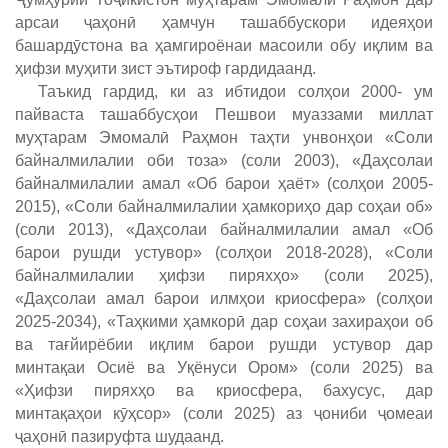
арсаи ҷаҳонӣ ҳамчун ташаббускори идеяҳои
башардӯстона ва ҳамгироёнаи масоили обу иқлим ва
ҳифзи муҳити зист эътироф гардидаанд.
Таъкид гардид, ки аз ибтидои солҳои 2000- ум
пайваста ташаббусҳои Пешвои муаззами миллат
муҳтарам Эмомалӣ Раҳмон таҳти унвонҳои «Соли
байналмилалии оби тоза» (соли 2003), «Даҳсолаи
байналмилалии амал «Об барои ҳаёт» (солҳои 2005-
2015), «Соли байналмилалии ҳамкориҳо дар соҳаи об»
(соли 2013), «Даҳсолаи байналмилалии амал «Об
барои рушди устувор» (солҳои 2018-2028), «Соли
байналмилалии ҳифзи пиряхҳо» (соли 2025),
«Даҳсолаи амал барои илмҳои криосфера» (солҳои
2025-2034), «Таҳкими ҳамкорӣ дар соҳаи захираҳои об
ва тағйирёбии иқлим барои рушди устувор дар
минтақаи Осиё ва Уқёнуси Ором» (соли 2025) ва
«Ҳифзи пиряхҳо ва криосфера, бахусус, дар
минтақаҳои кӯҳсор» (соли 2025) аз ҷониби ҷомеаи
ҷаҳонӣ пазируфта шудаанд.