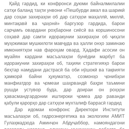
Қайд гардид, ки конфронси дуюми байналмилалии
сатҳи баланд таҳти унвони «Пешбурди амал ва шарикӣ
дар соҳаи захираҳои об дар сатҳҳои маҳаллӣ, миллӣ,
минтақавӣ ва ҷаҳонӣ» баргузор гардида, барои
сарҷамъ овардани роҳбарони сиёсӣ ва коршиносони
соҳавӣ дар самти идоракунии захираҳои об ҷиҳати
муҳокимаи мушкилоти мавҷуда ва ҳалли онҳо заминаю
имкониятҳои нав фароҳам овард. Ҳадафи асосии он
муайян кардани масъалаҳои бунёдии марбут ба
идоракунии захираҳои об, таҳияи стратегияҳо барои
беҳтар намудани дастрасӣ ба оби нӯшокӣ ва тақвияти
ҳамкорӣ байни ҳукуматҳо, созмонҳо ҷонибҳои
манфиатдор ва ҷомеаи шаҳрвандӣ баҳри таъмини
рушди устувор буда, дар доираи он роҳҳои
ҳавасмандгардонии иштироки ҷомеа дар раванди
қабули қарорҳо дар сатҳҳои мухталиф баррасӣ гардид
Дар идомаи конфронс Директори Институти
масъалаҳои об, гидроэнергетика ва экологияи АМИТ
Гулаҳмадзода Аминҷон Абдуҷаббор, намояндагони