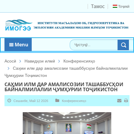
Тамос
Тоҷикӣ
Menu
Асосӣ
Навидҳои илмӣ
Конференсияҳо
Саҳми илм дар амалисозии ташаббусҳои байналмилалии
Ҷумҳурии Тоҷикистон
САҲМИ ИЛМ ДАР АМАЛИСОЗИИ ТАШАББУСҲОИ
БАЙНАЛМИЛАЛИИ ҶУМҲУРИИ ТОҶИКИСТОН
Сешанбе, Май 12 2026
Конференсияҳо