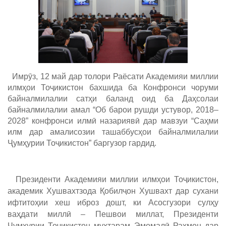
Имрӯз, 12 май дар толори Раёсати Академияи миллии
илмҳои Тоҷикистон бахшида ба Конфронси чоруми
байналмилалии сатҳи баланд оид ба Даҳсолаи
байналмилалии амал “Об барои рушди устувор, 2018–
2028” конфронси илмӣ назариявӣ дар мавзуи “Саҳми
илм дар амалисозии ташаббусҳои байналмилалии
Ҷумҳурии Тоҷикистон” баргузор гардид.
Президенти Академияи миллии илмҳои Тоҷикистон,
академик Хушвахтзода Қобилҷон Хушвахт дар сухани
ифтитоҳии хеш иброз дошт, ки Асосгузори сулҳу
ваҳдати миллӣ – Пешвои миллат, Президенти
Ҷумҳурии Тоҷикистон муҳтарам Эмомалӣ Раҳмон дар