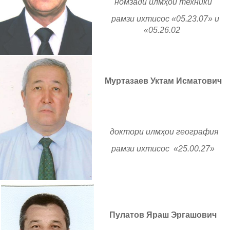
номзади илмҳои техникӣ
рамзи ихтисос «05.23.07» и
«05.26.02
Муртазаев Уктам Исматович
доктори илмҳои география
рамзи ихтисос «25.00.27»
Пулатов Яраш Эргашович