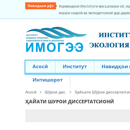
Навидҳои рӯз
Кормандони Институти масъалаҳои об, ги
корҳои саҳроӣ ва экспедитсионӣ дар дарё
Асосӣ
Институт
Навидҳои
Интишорот
Асосӣ
Шӯрои дис.
Ҳайъати Шӯрои диссертатси
ҲАЙАТИ ШУРОИ ДИССЕРТАТСИОНӢ