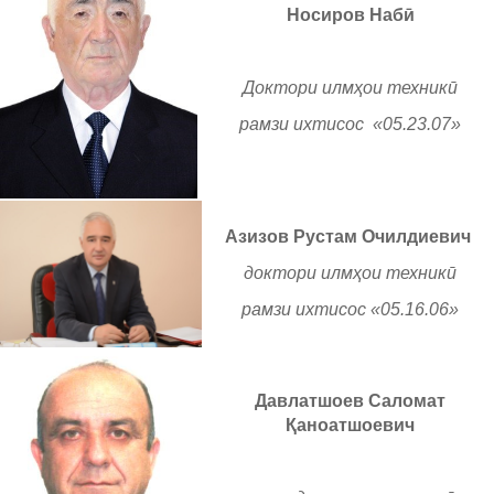
Носиров Набӣ
Доктори илмҳои техникӣ
рамзи ихтисос «05.23.07»
Азизов Рустам Очилдиевич
доктори илмҳои техникӣ
рамзи ихтисос «05.16.06»
Давлатшоев Саломат
Қаноатшоевич