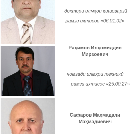
доктори илмҳои кишоварзӣ
рамзи ихтисос «06.01.02»
Раҳимов Илҳомиддин
Мирзоевич
номзади илмҳои техникӣ
рамзи ихтисос «25.00.27»
Сафаров Маҳмадали
Маҳмадиевич