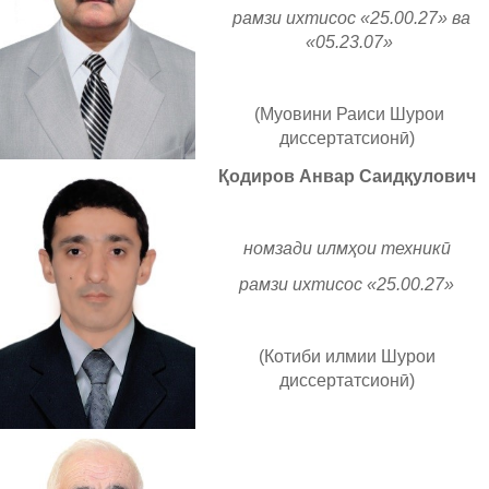
рамзи ихтисос «25.00.27» ва
«05.23.07»
(Муовини Раиси Шурои
диссертатсионӣ)
Қодиров Анвар Саидқулович
номзади илмҳои техникӣ
рамзи ихтисос «25.00.27»
(Котиби илмии Шурои
диссертатсионӣ)