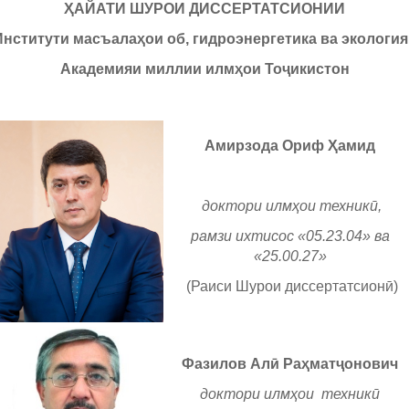
ҲАЙАТИ ШУРОИ ДИССЕРТАТСИОНИИ
Институти масъалаҳои об, гидроэнергетика ва экология
Академияи миллии илмҳои Т
о
ҷикистон
Амирзода Ориф Ҳамид
доктори илмҳои техникӣ,
рамзи ихтисос «05.23.04» ва
«25.00.27»
(Раиси Шурои диссертатсионӣ)
Фазилов Алӣ Раҳматҷонович
доктори илмҳои техникӣ