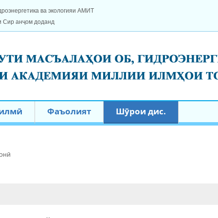
дроэнергетика ва экологияи АМИТ
и Сир анҷом доданд
 илмӣ
Фаъолият
Шӯрои дис.
онӣ