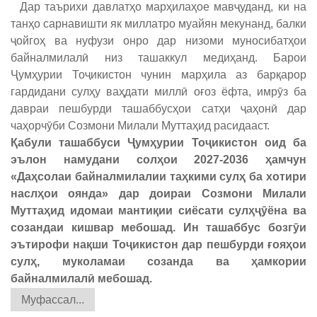
Дар таърихи давлатҳо марҳилаҳое мавҷуданд, ки на
танҳо сарнавишти як миллатро муайян мекунанд, балки
ҷойгоҳ ва нуфузи онро дар низоми муносибатҳои
байналмилалӣ низ ташаккул медиҳанд. Барои
Ҷумҳурии Тоҷикистон чунин марҳила аз барқарор
гардидани сулҳу ваҳдати миллӣ оғоз ёфта, имрӯз ба
давраи пешбурди ташаббусҳои сатҳи ҷаҳонӣ дар
чаҳорчӯби Созмони Милали Муттаҳид расидааст.
Қабули ташаббуси Ҷумҳурии Тоҷикистон оид ба
эълон намудани солҳои 2027-2036 ҳамчун
«Даҳсолаи байналмилалии таҳкими сулҳ ба хотири
наслҳои оянда» дар доираи Созмони Милали
Муттаҳид идомаи мантиқии сиёсати сулҳҷӯёна ва
созандаи кишвар мебошад. Ин ташаббус бозгӯи
эътирофи нақши Тоҷикистон дар пешбурди ғояҳои
сулҳ, муколамаи созанда ва ҳамкории
байналмилалӣ мебошад.
Муфассал...