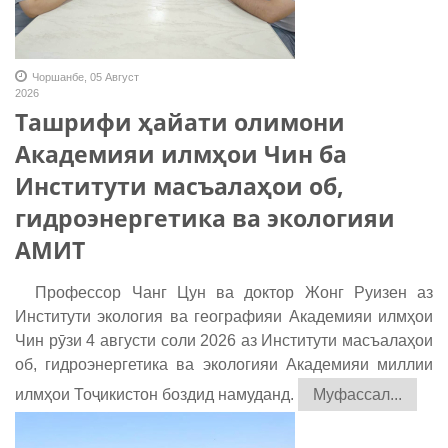
Чоршанбе, 05 Август
2026
Ташрифи ҳайати олимони
Академияи илмҳои Чин ба
Институти масъалаҳои об,
гидроэнергетика ва экологияи
АМИТ
Профессор Чанг Цун ва доктор Жонг Руизен аз
Институти экология ва географияи Академияи илмҳои
Чин рӯзи 4 августи соли 2026 аз Институти масъалаҳои
об, гидроэнергетика ва экологияи Академияи миллии
илмҳои Тоҷикистон боздид намуданд.
Муфассал...