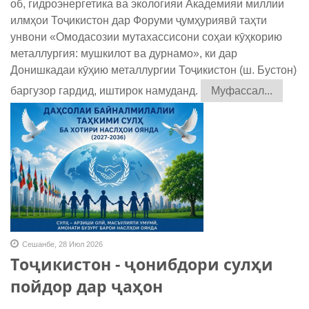
об, гидроэнергетика ва экологияи Академияи миллии
илмҳои Тоҷикистон дар Форуми ҷумҳуриявӣ таҳти
унвони «Омодасозии мутахассисони соҳаи кӯҳкорию
металлургия: мушкилот ва дурнамо», ки дар
Донишкадаи кӯҳию металлургии Тоҷикистон (ш. Бустон)
баргузор гардид, иштирок намуданд.
Муфассал...
Сешанбе, 28 Июл 2026
Тоҷикистон - ҷонибдори сулҳи
пойдор дар ҷаҳон