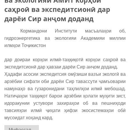
ва экологияи АМИТ корҳои
саҳроӣ ва экспедитсионӣ дар
дарёи Сир анҷом доданд
Кормандони Институти масъалаҳои об,
гидроэнергетика ва экологияи Академияи миллии
илмҳои Тоҷикистон
дар доираи корҳои илмӣ-таҳқиқотӣ корҳои саҳроӣ ва
экспедитсионӣ дар ҳавзаи дарёи Сир анҷом доданд.
Ҳадафи асосии экспедитсия омӯзиши вазъи экологӣ ва
арзёбии сифати оби дарёи Сир тавассути ҷамъоварии
намунаҳо ва гузаронидани таҳлилҳои илмӣ мебошад.
Натиҷаҳои таҳқиқот барои арзёбии ҳолати муҳити зист,
идоракунии устувори захираҳои об ва пешниҳоди
тавсияҳои илмӣ ҷиҳати ҳифзи экосистемаҳои обӣ
мусоидат хоҳанд кард.
Муфассал...