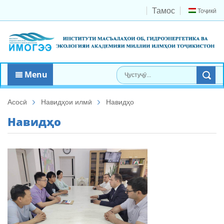
Тамос
Тоҷикӣ
Menu
Асосӣ
Навидҳои илмӣ
Навидҳо
Навидҳо