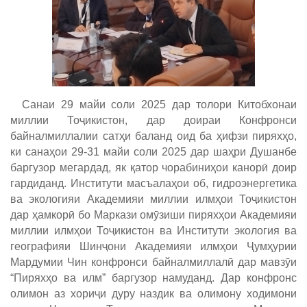
Санаи 29 майи соли 2025 дар толори Китобхонаи
миллии Тоҷикистон, дар доираи Конфронси
байналмиллалии сатҳи баланд оид ба ҳифзи пиряхҳо,
ки санаҳои 29-31 майи соли 2025 дар шаҳри Душанбе
баргузор мегардад, як қатор чорабиниҳои канорӣ доир
гардиданд. Институти масъалаҳои об, гидроэнергетика
ва экологияи Академияи миллии илмҳои Тоҷикистон
дар ҳамкорӣ бо Маркази омӯзиши пиряхҳои Академияи
миллии илмҳои Тоҷикистон ва Институти экология ва
географияи Шинҷони Академияи илмҳои Ҷумҳурии
Мардумии Чин конфронси байналмиллалӣ дар мавзӯи
“Пиряхҳо ва илм” баргузор намуданд. Дар конфронс
олимон аз хориҷи дуру наздик ва олимону ходимони