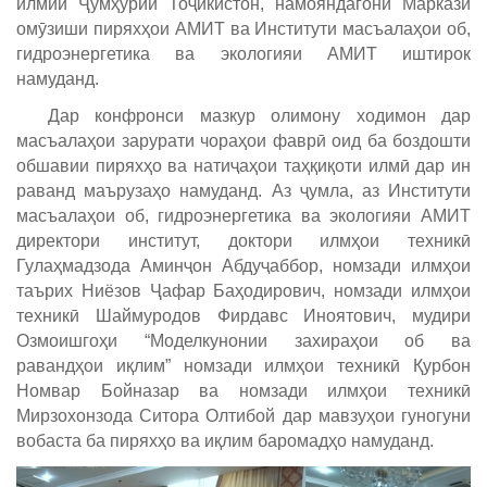
илмии Ҷумҳурии Тоҷикистон, намояндагони Маркази
омӯзиши пиряхҳои АМИТ ва Институти масъалаҳои об,
гидроэнергетика ва экологияи АМИТ иштирок
намуданд.
Дар конфронси мазкур олимону ходимон дар
масъалаҳои зарурати чораҳои фаврӣ оид ба боздошти
обшавии пиряхҳо ва натиҷаҳои таҳқиқоти илмӣ дар ин
раванд маърузаҳо намуданд. Аз ҷумла, аз Институти
масъалаҳои об, гидроэнергетика ва экологияи АМИТ
директори институт, доктори илмҳои техникӣ
Гулаҳмадзода Аминҷон Абдуҷаббор, номзади илмҳои
таърих Ниёзов Ҷафар Баҳодирович, номзади илмҳои
техникӣ Шаймуродов Фирдавс Иноятович, мудири
Озмоишгоҳи “Моделкунонии захираҳои об ва
равандҳои иқлим” номзади илмҳои техникӣ Қурбон
Номвар Бойназар ва номзади илмҳои техникӣ
Мирзохонзода Ситора Олтибой дар мавзуҳои гуногуни
вобаста ба пиряхҳо ва иқлим баромадҳо намуданд.