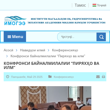
Тамос
Тоҷикӣ
Menu
Асосӣ
Навидҳои илмӣ
Конференсияҳо
Конфронси байналмилалии “Пиряхҳо ва илм”
КОНФРОНСИ БАЙНАЛМИЛАЛИИ “ПИРЯХҲО ВА
ИЛМ”
Панҷшанбе, Май 29 2025
Конференсияҳо