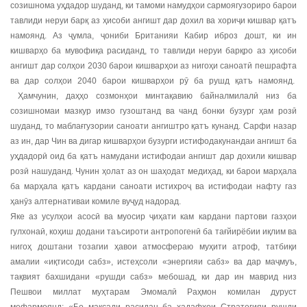
созишнома уҳдадор шуданд, ки тамоми намудҳои сармоягузориро барои
тавлиди неруи барқ аз ҳисоби ангишт дар дохил ва хориҷи кишвар қатъ
намоянд. Аз ҷумла, ҷониби Британияи Кабир иброз дошт, ки ин
кишварҳо ба мувофиқа расиданд, то тавлиди неруи барқро аз ҳисоби
ангишт дар солҳои 2030 барои кишварҳои аз нигоҳи саноатӣ пешрафта
ва дар солҳои 2040 барои кишварҳои рӯ ба рушд қатъ намоянд.
Ҳамчунин, даҳҳо созмонҳои минтақавию байналмилалӣ низ ба
созишномаи мазкур имзо гузоштанд ва чанд бонки бузург ҳам розӣ
шуданд, то маблағгузории саноати ангиштро қатъ кунанд. Сарфи назар
аз ин, дар Чин ва дигар кишварҳои бузурги истифодакунандаи ангишт ба
уҳдадорӣ оид ба қатъ намудани истифодаи ангишт дар дохили кишвар
розӣ нашуданд. Чунин ҳолат аз он шаҳодат медиҳад, ки барои марҳала
ба марҳала қатъ кардани саноати истихроҷ ва истифодаи нафту газ
ҳанӯз алтернативаи комиле вуҷуд надорад.
Яке аз усулҳои асосӣ ва муосир ҷиҳати кам кардани партови газҳои
гулхонаӣ, коҳиш додани таъсироти антропогенӣ ба тағйирёбии иқлим ва
нигоҳ доштани тозагии ҳавои атмосфераю муҳити атроф, татбиқи
амалии «иқтисоди сабз», истеҳсоли «энергияи сабз» ва дар маҷмуъ,
тақвият бахшидани «рушди сабз» мебошад, ки дар ин маврид низ
Пешвои миллат муҳтарам Эмомалӣ Раҳмон комилан дуруст
мефармоянд: «Бо мақсади расидан ба ҳадафҳои Стратегияи рушди