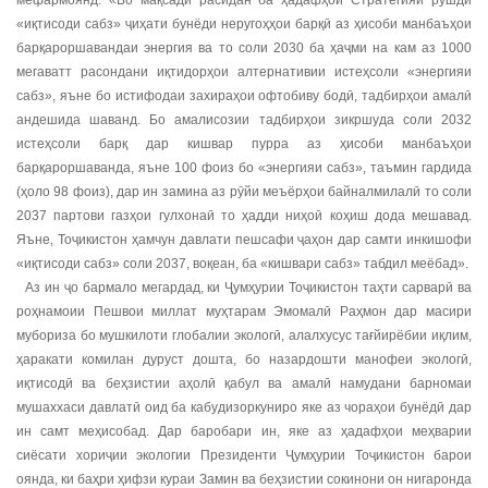
«иқтисоди сабз» ҷиҳати бунёди неругоҳҳои барқӣ аз ҳисоби манбаъҳои
барқароршавандаи энергия ва то соли 2030 ба ҳаҷми на кам аз 1000
мегаватт расондани иқтидорҳои алтернативии истеҳсоли «энергияи
сабз», яъне бо истифодаи захираҳои офтобиву бодӣ, тадбирҳои амалӣ
андешида шаванд. Бо амалисозии тадбирҳои зикршуда соли 2032
истеҳсоли барқ дар кишвар пурра аз ҳисоби манбаъҳои
барқароршаванда, яъне 100 фоиз бо «энергияи сабз», таъмин гардида
(ҳоло 98 фоиз), дар ин замина аз рӯйи меъёрҳои байналмилалӣ то соли
2037 партови газҳои гулхонаӣ то ҳадди ниҳоӣ коҳиш дода мешавад.
Яъне, Тоҷикистон ҳамчун давлати пешсафи ҷаҳон дар самти инкишофи
«иқтисоди сабз» соли 2037, воқеан, ба «кишвари сабз» табдил меёбад».
Аз ин ҷо бармало мегардад, ки Ҷумҳурии Тоҷикистон таҳти сарварӣ ва
роҳнамоии Пешвои миллат муҳтарам Эмомалӣ Раҳмон дар масири
мубориза бо мушкилоти глобалии экологӣ, алалхусус тағйирёбии иқлим,
ҳаракати комилан дуруст дошта, бо назардошти манофеи экологӣ,
иқтисодӣ ва беҳзистии аҳолӣ қабул ва амалӣ намудани барномаи
мушаххаси давлатӣ оид ба кабудизоркуниро яке аз чораҳои бунёдӣ дар
ин самт меҳисобад. Дар баробари ин, яке аз ҳадафҳои меҳварии
сиёсати хориҷии экологии Президенти Ҷумҳурии Тоҷикистон барои
оянда, ки баҳри ҳифзи кураи Замин ва беҳзистии сокинони он нигаронда