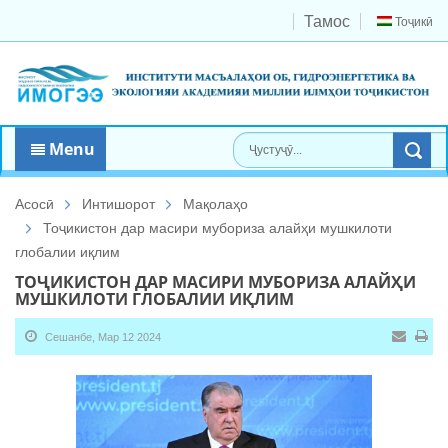
Тамос
Тоҷикӣ
Menu
Асосӣ
Интишорот
Мақолаҳо
Тоҷикистон дар масири мубориза алайҳи мушкилоти
глобалии иқлим
ТОҶИКИСТОН ДАР МАСИРИ МУБОРИЗА АЛАЙҲИ
МУШКИЛОТИ ГЛОБАЛИИ ИҚЛИМ
Сешанбе, Мар 12 2024