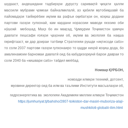
шудааст, андешидани тадбирҳои дурусту саривақтӣ ҷиҳати ҳалли
масоили мубрами ҷомеаи байналмилалӣ, аз қабили мутобиқшавӣ ба
пайомадҳои тағйирёбии иқлим ва рафъи оқибатҳои он, коҳиш додани
партови газҳои гулхонаӣ, кам кардани норасоии маводи ғизоию оби
нӯшокӣ мебошад. Маҳз бо ин мақсад, Ҷумҳурии Тоҷикистон ҳамчун
давлати пешсафи ғояҳои ҷаҳонии об, иқлим ва экология ба нақша
гирифтааст, ки дар доираи татбиқи Стратегияи рушди «иқтисоди сабз»
то соли 2037 партови газҳои гулхонаиро то ҳадди ниҳоӣ коҳиш дода, бо
амалинамоии барномаи давлатӣ оид ба кабудизоркунӣ барои давраи то
соли 2040 ба «кишвари сабз» табдил меёбад.
Номвар ҚУРБОН,
номзади илмҳои техникӣ, дотсент,
муовини директор оид ба илм ва таълими Институти масъалаҳои об,
гидроэнергетика ва экологияи Академияи миллии илмҳои Тоҷикистон
https://jumhuriyat.tj/bahsho/2807-toikiston-dar-masiri-muboriza-alaji-
mushkiloti-globalii-ilim.html