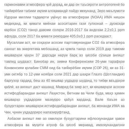
гармхонавии атмосфера ҷой дорад, ки дар он таъсироти антропогенӣ бо
тағйирёбии табиии иқлим алоқамандӣ пайдо мекунанд. Зеро маълумоти
Идораи миллии тадқиқоти уқёнус ва атмосфераи (NOAA) ИМА нишон
медиҳанд, ки қимати миёнаи асоситарин гази гулхонаӣ – дуоксиди
карбон (СО2) танҳо давоми солҳои 2016-2017 ба андозаи 2,2±0,1 ppm
афзуда, соли 2017 ба қимати рекордии 405,0±0,1 ppm расидааст.
Мусаллам аст, ки соҳаҳои асосии партовкунандаи СО2 ба атмосфера
саноат ва энергетика мебошанд, аз ҷумла танҳо соли 2019 дар тамоми
кишварҳои ҷаҳон 37 дарсади неруи барқ аз ҳисоби сӯзиши ангишт
тавлид шудааст. Бинобар ин, зимни Конференсияи 26-уми тарафҳои
Конвенсияи қолабии СММ оид ба тағйирёбии иқлим (COP 26), ки аз 31-
уми октябр то 12-уми ноябри соли 2021 дар шаҳри Глазго (Шотландия)
баргузор гардид, беш аз 40 кишвар уҳдадор шуданд, то тибқи ваъдаҳои
қаблӣ, аз ангишт даст кашанд. Маврид ба зикр аст, ки кишварҳои асосии
истифодбарандаи ангишт Лаҳистон, Ветнам ва Чили буда, маҳз ҳамин
кишварҳо уҳдадории мазкурро қабул карданд. Вале баъзе аз
бузургтарин кишварҳои истифодабарандаи ангишт, ба монанди ИМА ва
Чин, чунин уҳдадориро напазируфтанд.
Азбаски ангишт яке аз омилҳои бузургтарини ифлоскунандаи ҳавои
атмосфера ва муҳити атроф ба ҳисоб меравад, имзокунандагони