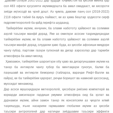
Давоми солҳои 2001-2022 дар ҳудуди Тоҷикистон ба ҳисоби миёна ҳар
сол 483 офати хусусияти иқлимидошта ба амал омадааст, ки хисороти
зиёди иқтисодӣ ва ҷонӣ дошт. Аз ҷумла, давоми панҷ сол (2018-2022)
2118 офати табиӣ ба вуқуъ пайваст, ки аз ҳама бештар ҳодисоти сирф
гидрометеорологӣ ба қайд гирифта шудаанд.
Тағйирёбии иқлим, инчунин, ба олами набототу ҳайвонот ва солимии
аҳолӣ таъсири манфӣ дорад. Яке аз омилҳои асосии таҳрикдиҳандаи
тағйирёбии иқлим, ки ба олами набототу ҳайвонот ва солимии аҳолӣ
таъсири манфӣ дорад, олудагии ҳаво буда, аз ҳисоби афзоиши миқдори
чангу ғубор, партови газҳои гулхонаӣ ва дигар аэрозолҳо дар таркиби
атмосфера ба амал меояд.
Ҳамзамон, тағйирёбии шароитҳои обу ҳаво ва дигаргуншавии иқлим на
танҳо ба интиқоли чангу ғубор ба минтақаҳои гуногун, балки ба
паҳншавӣ ва интиқоли бемориҳо (табларза, вараҷаи Рифт-Валли ва
ғайра), ки ба тағйирёбии ҳарорат, реҷаи боришот ва намнокӣ ҳассосанд,
муосидат менамояд.
Дар асоси мушоҳидаҳои метеорологӣ, ҳисобҳои риёзию компютерӣ ва
коркарди амсилаҳои гардиши умумии атмосфера оид ба ҳолат ва
дурнамои иқлим, айни замон танҳо як консепсияи аз ҷиҳати илмӣ
таҳияшуда, яъне назарияи гармшавии глобалии иқлим аз ҳисоби
таъсири антропогенӣ дар натиҷаи зиёдшавии таъсири эффекти