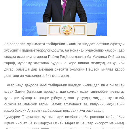
Аз баррасии мушкилоти тағйирёбии иқлим ва шиддат ёфтани офатҳои
хусусияти гидрометеорологидошта, ба монанди хушксолию камобӣ, дар
солҳои охир зимни ироаи Паёми Роҳбари давлат ба Маҷлиси Олӣ, аз як
тараф, мубраму ҳалталаб будани онҳоро нишон медиҳад, аз ҷониби
дигар, ҳамеша дар меҳвари сиёсати экологии Пешвои миллат қарор
доштани ин масоилро собит менамояд.
Агар чанд даҳсола қабл тағйирёбии шадиди иқлим дар ин ё он гӯшаи
кураи Замин ба назар мерасид, дар солҳои охир тағйирёбии иқлим аз
қуллаҳои кӯҳсор то қаъри уқёнус доман густурда, миқдори хушксолӣ,
обхезӣ ва мавҷҳои гармӣ бағоят афзудааст ва, инчунин, коҳишёбии
яхҳои баҳрии Антарктида ба ҳадди рекордии худ расидааст.
Ҷумҳурии Тоҷикистон чун кишвари осебпазир ба раванди тағйирёбии
иқлим нисбат ба кишварҳои Осиёи Марказӣ бештар хисорот мебинад.