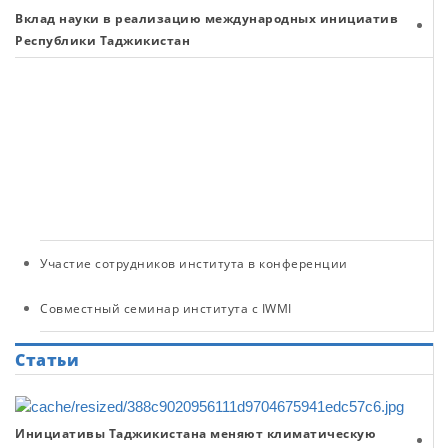
Вклад науки в реализацию международных инициатив
На
Республики Таджикистан
пр
к
«
хо
–
ос
ус
ра
Участие сотрудников института в конференции
Совместный семинар института с IWMI
Статьи
Инициативы Таджикистана меняют климатическую
Гл