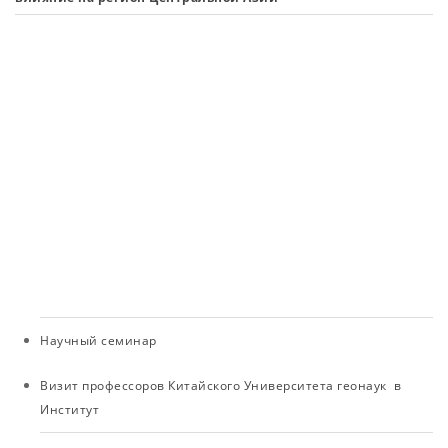
се
О
в
и
к
н
в
ре
Т
(н
п
ре
Ва
Научный семинар
Визит профессоров Китайского Университета геонаук в
Институт