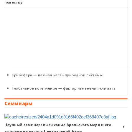
повестку
к
кр
в
ц
ш
гл
и
Л
н
Криосфера — важная часть природной системы
Глобальное потепление — фактор изменения климата
Семинары
Научный семинар: высыхание Аральского моря и его
Н
влияние на регион Центральной Азии