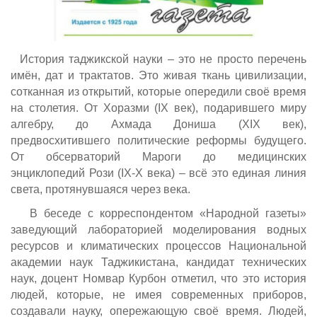
История таджикской науки – это не просто перечень
имён, дат и трактатов. Это живая ткань цивилизации,
сотканная из открытий, которые опередили своё время
на столетия. От Хоразми (IX век), подарившего миру
алгебру, до Ахмада Дониша (XIX век),
предвосхитившего политические реформы будущего.
От обсерваторий Мароги до медицинских
энциклопедий Рози (IX-X века) – всё это единая линия
света, протянувшаяся через века.
В беседе с корреспондентом «Народной газеты»
заведующий лабораторией моделирования водных
ресурсов и климатических процессов Национальной
академии наук Таджикистана, кандидат технических
наук, доцент Номвар Курбон отметил, что это история
людей, которые, не имея современных приборов,
создавали науку, опережающую своё время. Людей,