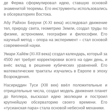
де Ферма сформулировал идею, ставшую основой
знаменитой теоремы. Его инструменты использовались
в обсерваториях Востока.
Абу Райхон Беруни (X-XI века) исследовал движение
тел, природу света, геометрию Земли, создал труды по
физике, астрономии, географии и философии. Его
научный метод – опора на эксперимент – стал основой
современной науки.
Умари Хайём (XI-XII века) создал календарь, который за
4500 лет требует корректировки всего на один день, и
внёс вклад в решение кубических уравнений. Его
математические трактаты изучались в Европе в эпоху
Возрождения.
Насириддин Туси (XIII век) ввёл положительные и
отрицательные числа, создал модель движения планет
до Кеплера, высказал идею эволюции и построил
крупнейшую обсерваторию своего времени. Его
«тусианская пара» стала основой небесной механики.