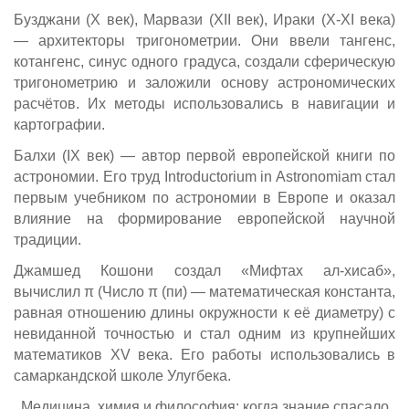
Бузджани (X век), Марвази (XII век), Ираки (X-XI века)
— архитекторы тригонометрии. Они ввели тангенс,
котангенс, синус одного градуса, создали сферическую
тригонометрию и заложили основу астрономических
расчётов. Их методы использовались в навигации и
картографии.
Балхи (IX век) — автор первой европейской книги по
астрономии. Его труд Introductorium in Astronomiam стал
первым учебником по астрономии в Европе и оказал
влияние на формирование европейской научной
традиции.
Джамшед Кошони создал «Мифтах ал-хисаб»,
вычислил π (Число π (пи) — математическая константа,
равная отношению длины окружности к её диаметру) с
невиданной точностью и стал одним из крупнейших
математиков XV века. Его работы использовались в
самаркандской школе Улугбека.
Медицина, химия и философия: когда знание спасало