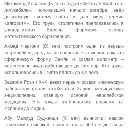
Мухаммад Хоразми (IX век) создал «Китаб ал-джабр ва-
л-мукабала», положивший начало алгебре, ввёл
десятичную систему счёта и дал миру термин
«алгоритм». Его труды столетиями преподавались в
университетах Европы, формируя основу
математического образования.
Ахмад Фаргони (IX век) построил один из первых
астролябиев, предсказал солнечные затмения, доказал
сферическую форму Земли и создал нилометр –
инженерное чудо, работающее до сих пор. Его труды
использовались в Египте вплоть до XX века.
Закария Рози (IX–X века) первым создал химическую
лабораторию, написал «Китаб ал-Хави» – медицинскую
энциклопедию, ставшую основой европейской
медицины. Его труды цитировались врачами от
Испании до Индии.
Абу Махмуд Худжанди (X век) вычислил наклон
эклиптики с высокой точностью и за 600 лет до Пьера