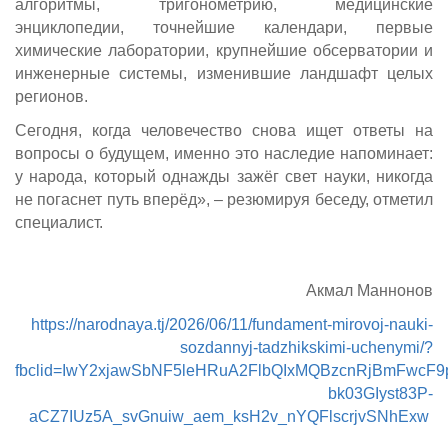
алгоритмы, тригонометрию, медицинские
энциклопедии, точнейшие календари, первые
химические лаборатории, крупнейшие обсерватории и
инженерные системы, изменившие ландшафт целых
регионов.
Сегодня, когда человечество снова ищет ответы на
вопросы о будущем, именно это наследие напоминает:
у народа, который однажды зажёг свет науки, никогда
не погаснет путь вперёд», – резюмируя беседу, отметил
специалист.
Акмал Маннонов
https://narodnaya.tj/2026/06/11/fundament-mirovoj-nauki-
sozdannyj-tadzhikskimi-uchenymi/?
fbclid=IwY2xjawSbNF5leHRuA2FlbQIxMQBzcnRjBmFwc
bk03GIyst83P-
aCZ7IUz5A_svGnuiw_aem_ksH2v_nYQFlscrjvSNhExw