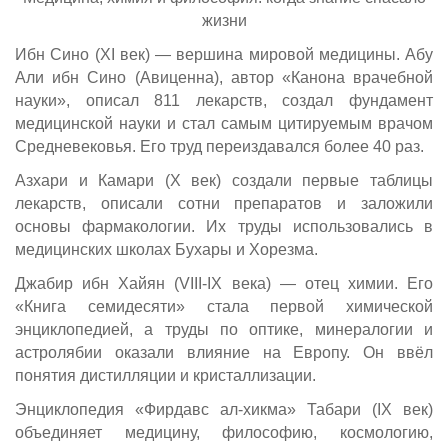
жизни
Ибн Сино (XI век) — вершина мировой медицины. Абу
Али ибн Сино (Авиценна), автор «Канона врачебной
науки», описал 811 лекарств, создал фундамент
медицинской науки и стал самым цитируемым врачом
Средневековья. Его труд переиздавался более 40 раз.
Азхари и Камари (X век) создали первые таблицы
лекарств, описали сотни препаратов и заложили
основы фармакологии. Их труды использовались в
медицинских школах Бухары и Хорезма.
Джабир ибн Хайян (VIII-IX века) — отец химии. Его
«Книга семидесяти» стала первой химической
энциклопедией, а труды по оптике, минералогии и
астролябии оказали влияние на Европу. Он ввёл
понятия дистилляции и кристаллизации.
Энциклопедия «Фирдавс ал-хикма» Табари (IX век)
объединяет медицину, философию, космологию,