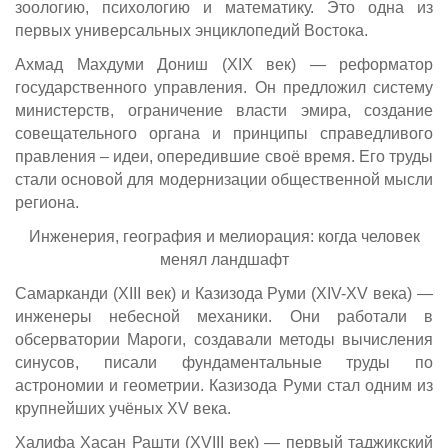
зоологию, психологию и математику. Это одна из
первых универсальных энциклопедий Востока.
Ахмад Махдуми Дониш (XIX век) — реформатор
государственного управления. Он предложил систему
министерств, ограничение власти эмира, создание
совещательного органа и принципы справедливого
правления – идеи, опередившие своё время. Его труды
стали основой для модернизации общественной мысли
региона.
Инженерия, география и мелиорация: когда человек
менял ландшафт
Самарканди (XIII век) и Казизода Руми (XIV-XV века) —
инженеры небесной механики. Они работали в
обсерватории Мароги, создавали методы вычисления
синусов, писали фундаментальные труды по
астрономии и геометрии. Казизода Руми стал одним из
крупнейших учёных XV века.
Халифа Хасан Рашти (XVIII век) — первый таджикский