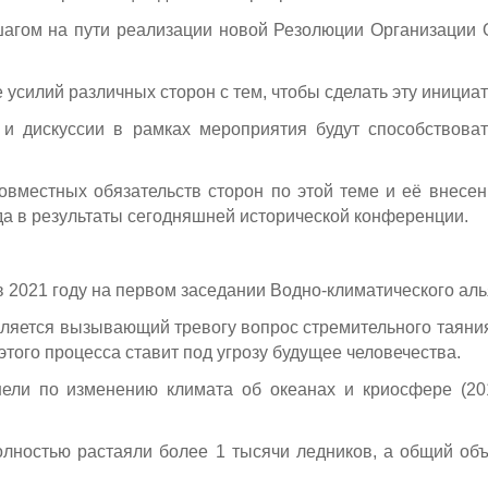
агом на пути реализации новой Резолюции Организации 
е усилий различных сторон с тем, чтобы сделать эту иници
 и дискуссии в рамках мероприятия будут способствова
овместных обязательств сторон по этой теме и её внесен
да в результаты сегодняшней исторической конференции.
в 2021 году на первом заседании Водно-климатического аль
ляется вызывающий тревогу вопрос стремительного таяния
того процесса ставит под угрозу будущее человечества.
ели по изменению климата об океанах и криосфере (2019
полностью растаяли более 1 тысячи ледников, а общий о