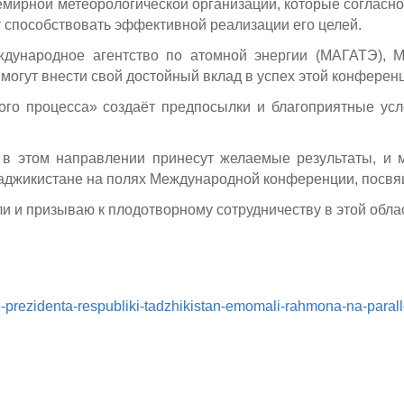
мирной метеорологической организации, которые согласно
т способствовать эффективной реализации его целей.
ждународное агентство по атомной энергии (МАГАТЭ), 
могут внести свой достойный вклад в успех этой конферен
го процесса» создаёт предпосылки и благоприятные усл
 в этом направлении принесут желаемые результаты, и
 Таджикистане на полях Международной конференции, посв
и и призываю к плодотворному сотрудничеству в этой обла
nie-prezidenta-respubliki-tadzhikistan-emomali-rahmona-na-para