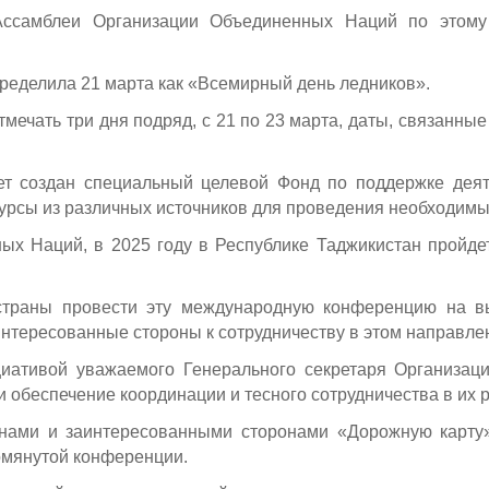
ссамблеи Организации Объединенных Наций по этому 
пределила 21 марта как «Всемирный день ледников».
отмечать три дня подряд, с 21 по 23 марта, даты, связанны
ет создан специальный целевой Фонд по поддержке деят
рсы из различных источников для проведения необходимых
ых Наций, в 2025 году в Республике Таджикистан пройд
траны провести эту международную конференцию на вы
нтересованные стороны к сотрудничеству в этом направле
нициативой уважаемого Генерального секретаря Организа
 и обеспечение координации и тесного сотрудничества в их
анами и заинтересованными сторонами «Дорожную карту»
омянутой конференции.