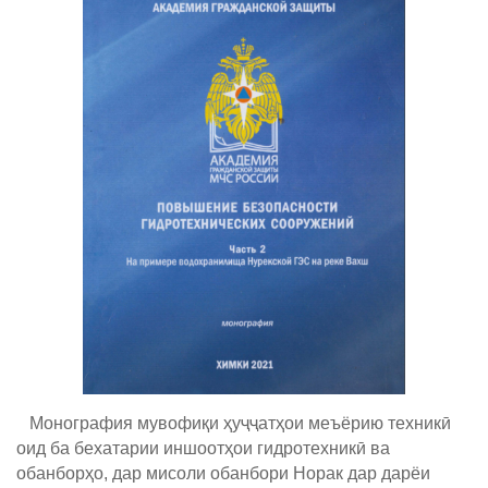
Монография мувофиқи ҳуҷҷатҳои меъёрию техникӣ
оид ба бехатарии иншоотҳои гидротехникӣ ва
обанборҳо, дар мисоли обанбори Норак дар дарёи