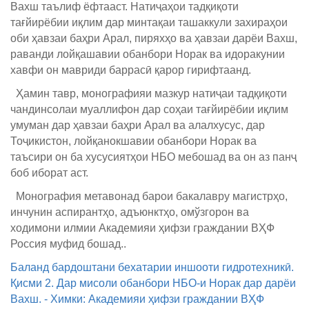
Вахш таълиф ёфтааст. Натиҷаҳои тадқиқоти
тағйирёбии иқлим дар минтақаи ташаккули захираҳои
оби ҳавзаи баҳри Арал, пиряхҳо ва ҳавзаи дарёи Вахш,
раванди лойқашавии обанбори Норак ва идоракунии
хавфи он мавриди баррасӣ қарор гирифтаанд.
Ҳамин тавр, монографияи мазкур натиҷаи тадқиқоти
чандинсолаи муаллифон дар соҳаи тағйирёбии иқлим
умуман дар ҳавзаи баҳри Арал ва алалхусус, дар
Тоҷикистон, лойқанокшавии обанбори Норак ва
таъсири он ба хусусиятҳои НБО мебошад ва он аз панҷ
боб иборат аст.
Монография метавонад барои бакалавру магистрҳо,
инчунин аспирантҳо, адъюнктҳо, омўзгорон ва
ходимони илмии Академияи ҳифзи граждании ВҲФ
Россия муфид бошад..
Баланд бардоштани бехатарии иншооти гидротехникӣ.
Қисми 2. Дар мисоли обанбори НБО-и Норак дар дарёи
Вахш. - Химки: Академияи ҳифзи граждании ВҲФ