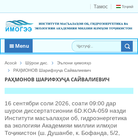
Тамос
Тоҷикӣ
Menu
Асосӣ
Шӯрои дис.
Эълони ҳимояҳо
РАҲМОНОВ Шарифхуҷа Сайвалиевич
РАҲМОНОВ ШАРИФХУҶА САЙВАЛИЕВИЧ
16 сентябри соли 2026, соати 09:00 дар
шурои диссертатсионии 6D.KOA-059 назди
Институти масъалаҳои об, гидроэнергетика
ва экологияи Академияи миллии илмҳои
Тоҷикистон (ш. Душанбе, к. Бофанда, 5/2,