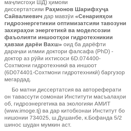
маҷлисгоҳи ШД) ҳимояи
диссертатсияи
Раҳмонов Шарифхуҷа
Сайвалиевич
дар мавзӯи
«
Сенарияҳои
гидроэнергетикии оптимизатсияи тавозуни
захираҳои энергетикӣ ва моделсозии
фаъолияти иншоотҳои гидротехникии
ҳавзаи дарёи Вахш
»
оид ба дарёфти
дараҷаи илмии доктори фалсафа (PhD) -
доктор аз рӯйи ихтисоси 6D.074400-
Сохтмони гидротехникӣ ва иншоот
(6D074401-Сохтмони гидротехникӣ) баргузор
мегардад.
Бо матни диссертатсия ва автореферати
он тавассути сомонаи Институти масъалаҳои
об, гидроэнергетика ва экологияи АМИТ
(www.imoge.tj) ва дар китобхонаи Институт бо
нишонии 734025, ш.Душанбе, к.Бофанда 5/2
шинос шудан мумкин аст.