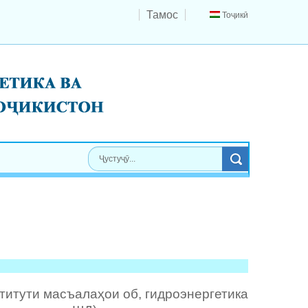
Тамос
Тоҷикӣ
итути масъалаҳои об, гидроэнергетика