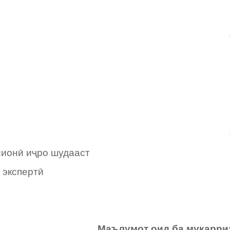
сионӣ иҷро шудааст
 экспертӣ
Маълумот оид ба муқарриз