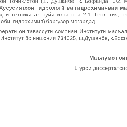
ои Тоҷикистон (ш. Душанбе, к. Бофанда, 5/2, 
Хусусиятҳои гидрологӣ ва гидрохимиявии м
и техникӣ аз рӯйи ихтисоси 2.1. Геология, ге
 обӣ, гидрохимия) баргузор мегардад.
ати он тавассути сомонаи Институти масъалаҳ
и Институт бо нишонии 734025, ш.Душанбе, к.Боф
Маълумот оид
Шурои диссертатси