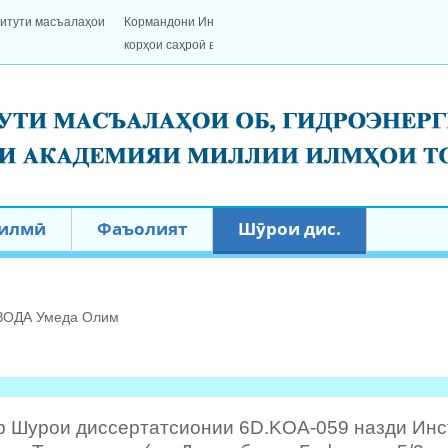
, гидроэнергетика ва экологияи АМИТ
дарёи Сир анҷом доданд
 илмӣ
Фаъолият
Шӯрои дис.
ОДА Умеда Олим
р Шурои диссертатсионии 6D.KOA-059 назди Инст