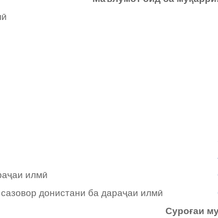
мӣ
раҷаи илмӣ
 сазовор донистани ба дараҷаи илмӣ
Суроғаи му