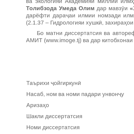
ва экологияи Академияи миллии илмҳ
Толибзода Умеда Олим
дар мавзӯи
«
дарёфти дараҷаи илмии номзади илмҳо
(2.1.37 – Гидрологияи хушкӣ, захираҳои
Бо матни диссертатсия ва авторефер
АМИТ (www.imoge.tj) ва дар китобхона
Таърихи ҷойгиркунӣ
Насаб, ном ва номи падари унвонҷу
Аризаҳо
Шакли диссертатсия
Номи диссертатсия