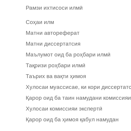
Рамзи ихтисоси илмӣ
Соҳаи илм
Матни автореферат
Матни диссертатсия
Маълумот оид ба роҳбари илмӣ
Тақризи роҳбари илмӣ
Таърих ва вақти ҳимоя
Хулосаи муассисае, ки кори диссертат
Қарор оид ба таин намудани комиссияи
Хулосаи комиссияи экспертӣ
Қарор оид ба ҳимоя қабул намудан