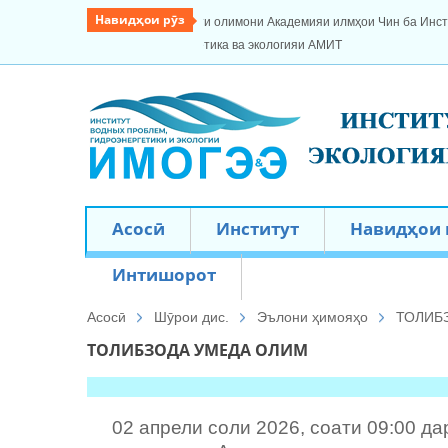
Навидҳои рӯз
лмҳои Чин ба Институти масъалаҳои
Кормандони Институти масъалаҳои об
корҳои саҳроӣ ва экспедитсионӣ дар 
Асосӣ
Институт
Навидҳои
Интишорот
Асосӣ
Шӯрои дис.
Эълони ҳимояҳо
ТОЛИБЗ
ТОЛИБЗОДА УМЕДА ОЛИМ
02 апрели соли 2026, соати 09:00 да