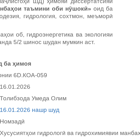
маҷлисгоҳи ШД) ҳимояи диссертатсияи
анбаҳои таъмини оби нӯшокӣ»
оид ба
одезия, гидрология, сохтмон, меъморӣ
ои об, гидроэнергетика ва экологияи
анда 5/2 шинос шудан мумкин аст.
 ба ҳимоя
онии 6D.КОА-059
16.01.2026
Толибзода Умеда Олим
16.01.2026 нашр шуд
Номзадӣ
Хусусиятҳои гидрологӣ ва гидрохимиявии манба