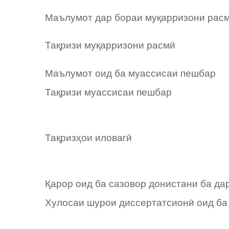
Маълумот дар бораи муқарризони рас
Тақризи муқарризони расмӣ
Маълумот оид ба муассисаи пешбар
Тақризи муассисаи пешбар
Тақризҳои иловагӣ
Қарор оид ба сазовор донистани ба да
Хулосаи шурои диссертатсионӣ оид ба