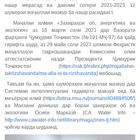
нашр мерасад ва давоми солҳои 2021-2023 12
шумораи маҷаллаи мазкур ба нашр расидааст.
Маҷалаи илмии «Захираҳои об, энергетика ва
экология» аз 16 марти соли 2021 дар Вазорати
фарҳанги Ҷумҳурии Тоҷикистон (№191-МҶ-97) ба қайд
гирифта шуда, аз 29 майи соли 2023 шомили Феҳристи
маҷаллаҳои тақризшавандаи Комиссияи олии
аттестатсионии назди Президенти Ҷумҳурии
Тоҷикистон (
https://vak.tj/index.php/majallahoi-
takrizshavanda/ma-alla-oi-ta-rizshavanda
) мебошад.
Тавъам ба ин, ҳама шумораҳои маҷаллаи мазкур дар
Системаи интеллектуалии тадқиқоти мавзуӣ оид ба
меъёрҳои илмӣ (
https://istina.msu.ru/journals/404884506/
)
ва Махзани донишҳо дар бораи захираҳои об ва
экологияи Осиёи Марказӣ (CA Water Info –
http://www.cawater-info.net/library/magazines-tj.htm
)
ҷойгир карда шудаанд.