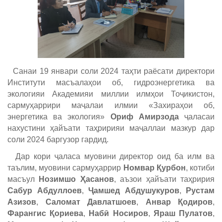
Санаи 19 январи соли 2024 таҳти раёсати директори
Институти масъалаҳои об, гидроэнергетика ва
экологияи Академияи миллии илмҳои Тоҷикистон,
сармуҳаррири маҷалаи илмии «Захираҳои об,
энергетика ва экология»
Ориф Амирзода
ҷаласаи
нахустини ҳайъати таҳририяи маҷаллаи мазкур дар
соли 2024 баргузор гардид.
Дар кори ҷаласа муовини директор оид ба илм ва
таълим, муовини сармуҳаррир
Номвар Қурбон
, котиби
масъул
Нозимшо Ҳасанов
, аъзои ҳайъати таҳририя
Сабур Абдуллоев
,
Ҷамшед Абдушукуров
,
Рустам
Азизов
,
Саломат Давлатшоев
,
Анвар Қодиров
,
Фарангис Қориева
,
Набӣ Носиров
,
Яраш Пулатов
,