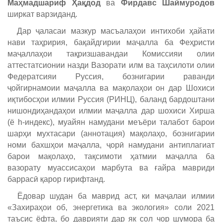
Маҳмадшариф Ҳақдод
ва
Фирдавс Шаймуродов
ширкат варзиданд.
Дар ҷаласаи мазкур масъалаҳои интихоби ҳайати
нави таҳририя, бақайдгирии маҷалла ба Феҳристи
маҷаллаҳои тақризшавандаи Комиссияи олии
аттестатсионии назди Вазорати илм ва таҳсилоти олии
Федератсияи Руссия, бознигарии раванди
ҷойгирнамоии маҷалла ва мақолаҳои он дар Шохиси
иқтибосҳои илмии Руссия (РИНЦ), баланд бардоштани
нишондиҳандаҳои илмии маҷалла дар шохиси Хирша
(ё h-индекс), муайян намудани меъёри талабот барои
шарҳи мухтасари (аннотация) мақолаҳо, бознигарии
номи бахшҳои маҷалла, ҷорӣ намудани антиплагиат
барои мақолаҳо, тақсимоти ҳатмии маҷалла ба
вазорату муассисаҳои марбута ва ғайра мавриди
баррасӣ қарор гирифтанд.
Ёдовар шудан ба маврид аст, ки маҷалаи илмии
«Захираҳои об, энергетика ва экология» соли 2021
таъсис ёфта, бо даврияти дар як сол чор шумора ба