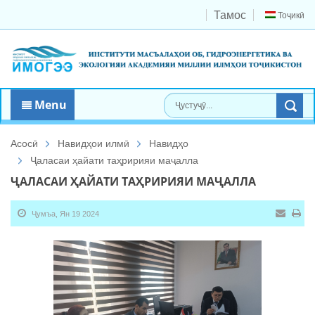
Тамос
Тоҷикӣ
Menu
Асосӣ
Навидҳои илмӣ
Навидҳо
Ҷаласаи ҳайати таҳририяи маҷалла
ҶАЛАСАИ ҲАЙАТИ ТАҲРИРИЯИ МАҶАЛЛА
Ҷумъа, Ян 19 2024