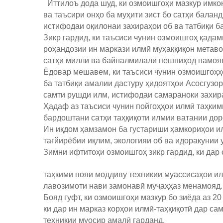
Иттилоъ дода шуд, ки озмоишгоҳи мазкур имкон
ва таъсири онҳо ба муҳити зист бо сатҳи балан
истифодаи оқилонаи захираҳои об ва татбиқи б
Зикр гардид, ки таъсиси чунин озмоишгоҳ қадам
роҳандозии ин маркази илмӣ муҳаққиқон метаво
сатҳи миллӣ ва байналмилалӣ пешниҳод намоя
Ёдовар мешавем, ки таъсиси чунин озмоишгоҳҳ
ба татбиқи амалии дастуру ҳидоятҳои Асосгуз
самти рушди илм, истифодаи самараноки захира
Ҳадаф аз таъсиси чунин пойгоҳҳои илмӣ таҳки
бардоштани сатҳи таҳқиқоти илмии ватании до
Ин иқдом ҳамзамон ба густариши ҳамкориҳои ил
тағйирёбии иқлим, экологияи об ва идоракунии 
Зимни ифтитоҳи озмоишгоҳ зикр гардид, ки дар 
таҳкими пояи моддиву техникии муассисаҳои ил
лавозимоти нави замонавӣ муҷаҳҳаз менамояд.
Бояд гуфт, ки озмоишгоҳи мазкур бо зиёда аз 2
ки дар ин марказ корҳои илмӣ-таҳқиқотӣ дар са
техникии муосир амалӣ гарданд.