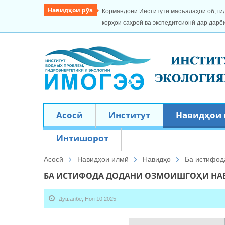
Навидҳои рӯз
Кормандони Институти масъалаҳои об, ги
корҳои саҳроӣ ва экспедитсионӣ дар дарё
Асосӣ
Институт
Навидҳои
Интишорот
Асосӣ
Навидҳои илмӣ
Навидҳо
Ба истифод
БА ИСТИФОДА ДОДАНИ ОЗМОИШГОҲИ НАВ
Душанбе, Ноя 10 2025