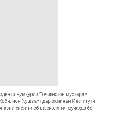
зиденти Ҷумҳурии Тоҷикистон муҳтарам
Қобилҷон Хушвахт дар заминаи Институти
навии сифати об ва экология муҷаҳаз бо