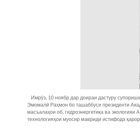
Имрӯз, 10 ноябр дар доираи дастуру супоришҳ
Эмомалӣ Раҳмон бо ташаббуси президенти Акад
масъалаҳои об, гидроэнергетика ва экологияи 
технологияҳои муосир мавриди истифода қарор