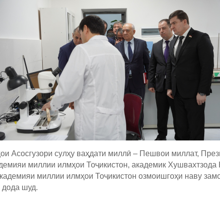
ои Асосгузори сулҳу ваҳдати миллӣ – Пешвои миллат, Пре
емияи миллии илмҳои Тоҷикистон, академик Хушвахтзода 
Академияи миллии илмҳои Тоҷикистон озмоишгоҳи наву замо
 дода шуд.