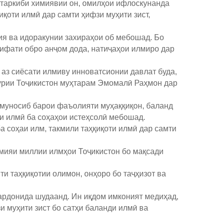
, таркиби химиявии он, омилҳои ифлоскунанда
иқоти илмӣ дар самти ҳифзи муҳити зист,
гия ва идоракунии захираҳои об мебошад. Бо
сифати обро анҷом дода, натиҷаҳои илмиро дар
аз сиёсати илмиву инноватсионии давлат буда,
ҳурии Тоҷикистон муҳтарам Эмомалӣ Раҳмон дар
 муносиб барои фаъолияти муҳаққиқон, баланд
и илмӣ ба соҳаҳои истеҳсолӣ мебошад.
 соҳаи илм, такмили таҳқиқоти илмӣ дар самти
емияи миллии илмҳои Тоҷикистон бо мақсади
 таҳқиқотии олимон, онҳоро бо таҷҳизот ва
гардонида шудаанд. Ин иқдом имконият медиҳад,
зи муҳити зист бо сатҳи баланди илмӣ ва