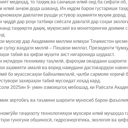
ият медиҳад, то таҳқиқ ва санҷиши илмӣ оид ба сифати об
ди илмӣ анҷом дода шаванд. Ин иқдом барои густариши таҳқ
арномаҳои давлатии рушди устувор аҳамияти муҳим дорад.
и ҷиддӣ дар роҳи татбиқи сиёсати давлатӣ дар соҳаи эколо
нанд таҳқиқоти дақиқ, муқоисавӣ ва мониторингии доимии 
нд.
ои муосир дар Академияи миллии илмҳои Тоҷикистон қисме 
ори сулҳу ваҳдати миллӣ – Пешвои миллат, Президенти Ҷум
ҳои табиӣ ва ҳифзи муҳити зист нигаронида шудааст.
ми иқтидори техникиву таҳлилӣ, фароҳам овардани шароити
рои аҳамияти амалӣ ва ворид намудани дастовардҳои навин
мӣ бо муассисаҳои байналмилалӣ, ҷалби сармояи хориҷӣ ба
устувори захираҳои табиӣ мусоидат хоҳад кард.
соли 2025
ин 9- умин озмоишгоҳ мебошад, ки Раёсати Акад
мии зертобеъ ва таъмини шароити муносиб барои фаъолияти
0 номгӯйи таҷҳизоту технологияҳои муосири илмӣ муҷаҳҳаз 
мтҳои гуногуни обшиносӣ, гидроэнергетика, экология ва ҳиф