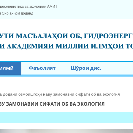
дроэнергетика ва экологияи АМИТ
и Сир анҷом доданд
 илмӣ
Фаъолият
Шӯрои дис.
а додани озмоишгоҳи наву замонавии сифати об ва экология
У ЗАМОНАВИИ СИФАТИ ОБ ВА ЭКОЛОГИЯ