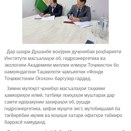
Дар шаҳри Душанбе вохӯрии дуҷонибаи роҳбарияти
Институти масъалаҳои об, гидроэнергетика ва
экологияи Академияи миллии илмҳои Тоҷикистон бо
намояндагони Ташкилоти ҷамъиятии «Фонди
Тоҷикистонии Оғохон» баргузор гардид.
Зимни мулоқот ҷонибҳо масъалаҳои таҳкими
ҳамкориҳои илмӣ, татбиқи лоиҳаҳои муштарак дар
самти идоракунии захираҳои об, рушди
гидроэнергетика, ҳифзи муҳити зист, мутобиқшавӣ ба
тағйирёбии иқлим ва коҳиши хатари офатҳои табииро
баррасӣ намуданд.