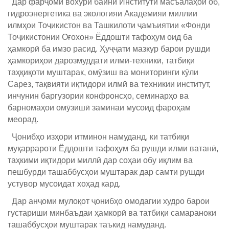
Дар фарҷоми вохӯрӣ байни Институти масъалаҳои об,
гидроэнергетика ва экологияи Академияи миллии
илмҳои Тоҷикистон ва Ташкилоти ҷамъиятии «Фонди
Тоҷикистонии Оғохон» Ёддошти тафоҳум оид ба
ҳамкорӣ ба имзо расид. Ҳуҷҷати мазкур барои рушди
ҳамкориҳои дарозмуддати илмӣ-техникӣ, татбиқи
таҳқиқоти муштарак, омӯзиш ва мониторинги кӯли
Сарез, тақвияти иқтидори илмӣ ва техникии институт,
инчунин баргузории конфронсҳо, семинарҳо ва
барномаҳои омӯзишӣ заминаи мусоид фароҳам
меорад.
Ҷонибҳо изҳори итминон намуданд, ки татбиқи
муқаррароти Ёддошти тафоҳум ба рушди илми ватанӣ,
таҳкими иқтидори миллӣ дар соҳаи обу иқлим ва
пешбурди ташаббусҳои муштарак дар самти рушди
устувор мусоидат хоҳад кард.
Дар анҷоми мулоқот ҷонибҳо омодагии худро барои
густариши минбаъдаи ҳамкорӣ ва татбиқи самараноки
ташаббусҳои муштарак таъкид намуданд.