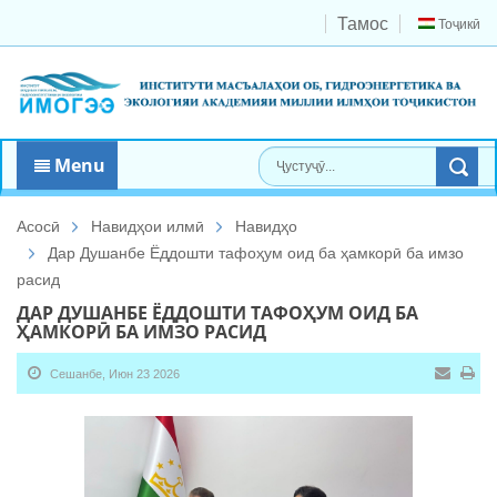
Тамос
Тоҷикӣ
Menu
Асосӣ
Навидҳои илмӣ
Навидҳо
Дар Душанбе Ёддошти тафоҳум оид ба ҳамкорӣ ба имзо
расид
ДАР ДУШАНБЕ ЁДДОШТИ ТАФОҲУМ ОИД БА
ҲАМКОРӢ БА ИМЗО РАСИД
Сешанбе, Июн 23 2026