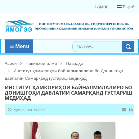
Тамос
Тоҷикӣ
Menu
Асосӣ
Навидҳои илмӣ
Навидҳо
Институт ҳамкориҳои байналмилалиро бо Донишгоҳи
давлатии Самарқанд густариш медиҳад
ИНСТИТУТ ҲАМКОРИҲОИ БАЙНАЛМИЛАЛИРО БО
ДОНИШГОҲИ ДАВЛАТИИ САМАРҚАНД ГУСТАРИШ
МЕДИҲАД
Ҷумъа, Окт 24 2025