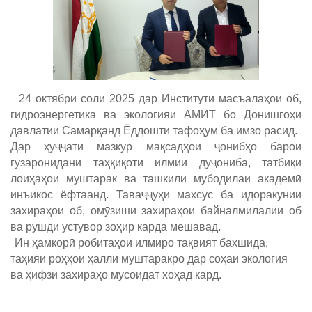
24 октябри соли 2025 дар Институти масъалаҳои об,
гидроэнергетика ва экологияи АМИТ бо Донишгоҳи
давлатии Самарқанд Ёддошти тафоҳум ба имзо расид.
Дар ҳуҷҷати мазкур мақсадҳои ҷонибҳо барои
гузаронидани таҳқиқоти илмии дуҷониба, татбиқи
лоиҳаҳои муштарак ва ташкили мубодилаи академӣ
инъикос ёфтаанд. Таваҷҷуҳи махсус ба идоракунии
захираҳои об, омӯзиши захираҳои байналмилалии об
ва рушди устувор зоҳир карда мешавад.
Ин ҳамкорӣ робитаҳои илмиро тақвият бахшида,
таҳияи роҳҳои ҳалли муштаракро дар соҳаи экология
ва ҳифзи захираҳо мусоидат хоҳад кард.