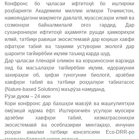
Конфронс бо ҷаласаи ифтитоҳӣ бо иштироки
роҳбарияти Академияи миллии илмҳои Тоҷикистон,
намояндагони мақомоти давлатӣ, муассисаҳои илмӣ ва
созмонҳои байналмилалӣ оғоз гардид. Дар
суханрониҳои ифтитоҳӣ аҳамияти рушди ҳамкориҳои
илмӣ, татбиқи равиши экосистемавӣ дар коҳиши хавфи
офатҳои табиӣ ва таҳкими устувории экологӣ дар
шароити тағйирёбии иқлим таъкид карда шуд.
Дар ҷаласаи пленарӣ олимон ва коршиносони варзида
оид ба масъалаҳои тағйирёбии иқлим, идоракунии
захираҳои об, ҳифзи гуногунии биологӣ, арзёбии
хавфҳои табиӣ ва татбиқи роҳҳалҳои табиатасос
(Nature-based Solutions) маърӯза намуданд.
Рӯзи дуюм – 24 июн
Кори конфронс дар бахшҳои мавзӯӣ ва машғулиятҳои
омӯзишӣ идома ёфт. Иштирокчиён усулҳои муосири
арзёбии хавфҳои табиӣ, хизматрасониҳои
экосистемавӣ ва осебпазирии минтақаҳо, инчунин
роҳҳои амалии татбиқи консепсияи Eco-DRR-ро