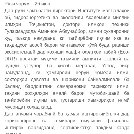
Рӯзи чорум – 26 июн
Дар рӯзи ҷамъбастӣ директори Институти масъалаҳои
об, гидроэнергетика ва экологияи Академияи миллии
илмҳои Тоҷикистон, доктори илмҳои техникӣ
Гулахмадзода Аминҷон Абдуҷаббор, зимни суханронии
худ таъкид намуданд, ки тағйирёбии иқлим яке аз
таҳдидҳои асосӣ барои минтақаҳои кӯҳӣ буда, равиши
экосистемавӣ дар коҳиши хавфи офатҳои табиӣ (Eco-
DRR) воситаи муҳими таъмини амнияти экологӣ ва
рушди устувор ба ҳисоб меравад. Устод зикр
намудаанд, ки ҳамгироии неруи ҷомеаи илмӣ,
сохторҳои давлатӣ ва шарикони байналмилалӣ ба
баланд бардоштани самаранокии таҳқиқоти илмӣ,
таҳияи роҳҳалҳои амалӣ барои мутобиқшавӣ ба
тағйирёбии иқлим ва густариши ҳамкориҳои илмӣ
мусоидат хоҳад кард.
Дар анҷоми чорабинӣ ба ҳамаи иштирокчиён, ки дар
кориконфронс ва семинари омӯзишӣ фаъолона
иштирок варзидаанд, сертификатҳо тақдим карда