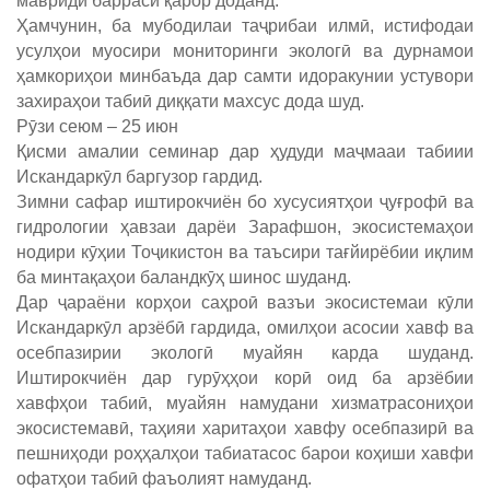
мавриди баррасӣ қарор доданд.
Ҳамчунин, ба мубодилаи таҷрибаи илмӣ, истифодаи
усулҳои муосири мониторинги экологӣ ва дурнамои
ҳамкориҳои минбаъда дар самти идоракунии устувори
захираҳои табиӣ диққати махсус дода шуд.
Рӯзи сеюм – 25 июн
Қисми амалии семинар дар ҳудуди маҷмааи табиии
Искандаркӯл баргузор гардид.
Зимни сафар иштирокчиён бо хусусиятҳои ҷуғрофӣ ва
гидрологии ҳавзаи дарёи Зарафшон, экосистемаҳои
нодири кӯҳии Тоҷикистон ва таъсири тағйирёбии иқлим
ба минтақаҳои баландкӯҳ шинос шуданд.
Дар ҷараёни корҳои саҳроӣ вазъи экосистемаи кӯли
Искандаркӯл арзёбӣ гардида, омилҳои асосии хавф ва
осебпазирии экологӣ муайян карда шуданд.
Иштирокчиён дар гурӯҳҳои корӣ оид ба арзёбии
хавфҳои табиӣ, муайян намудани хизматрасониҳои
экосистемавӣ, таҳияи харитаҳои хавфу осебпазирӣ ва
пешниҳоди роҳҳалҳои табиатасос барои коҳиши хавфи
офатҳои табиӣ фаъолият намуданд.