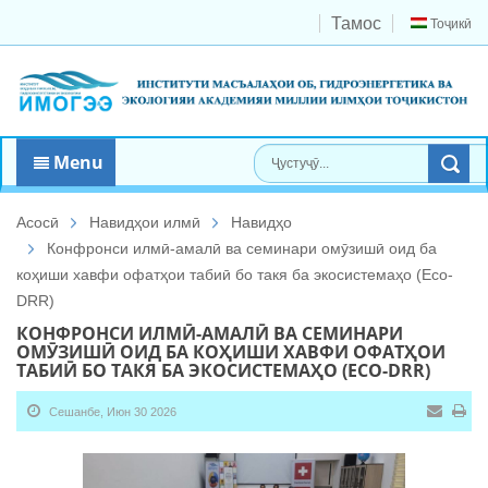
Тамос
Тоҷикӣ
Menu
Асосӣ
Навидҳои илмӣ
Навидҳо
Конфронси илмӣ-амалӣ ва семинари омӯзишӣ оид ба
коҳиши хавфи офатҳои табиӣ бо такя ба экосистемаҳо (Eco-
DRR)
КОНФРОНСИ ИЛМӢ-АМАЛӢ ВА СЕМИНАРИ
ОМӮЗИШӢ ОИД БА КОҲИШИ ХАВФИ ОФАТҲОИ
ТАБИӢ БО ТАКЯ БА ЭКОСИСТЕМАҲО (ECO-DRR)
Сешанбе, Июн 30 2026