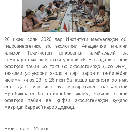
26 июни соли 2026 дар Институти масъалаҳои об,
гидроэнергетика ва экологияи Академияи миллии
илмҳои Тоҷикистон конфронси илмӣ-амалӣ ва
семинари омӯзишӣ таҳти унвони «Кам кардани хавфи
офатҳои табиӣ бо такя ба экосистемаҳо (Eco-DRR):
таҳкими устувории экологӣ дар шароити тағйирёбии
иқлим», ки аз 23 то 26 июн ба нақша ширифта, хотима
ёфт. Дар тӯли чор рӯз иштирокчиён масъалаҳои
мутобиқшавӣ ба тағйирёбии иқлим, коҳиши хавфи
офатҳои табиӣ ва ҳифзи экосистемаҳои кӯҳиро
мавриди баррасӣ қарор доданд.
Рӯзи аввал – 23 июн