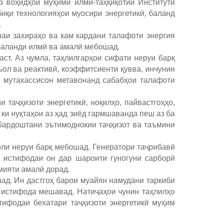
з воҳидҳои муҳими илмӣ-таҳқиқотии Институти
биқи технологияҳои муосири энергетикӣ, баланд
.
наи захираҳо ва кам кардани талафоти энергия
баланди илмӣ ва амалӣ мебошад.
аст. Аз ҷумла, таҳлилгарҳои сифати неруи барқ
ъол ва реактивӣ, коэффитсиенти қувва, инчунин
, мутахассисон метавонанд сабабҳои талафоти
таҷҳизоти энергетикӣ, ноқилҳо, пайвастгоҳҳо,
 ки нуқтаҳои аз ҳад зиёд гармшаванда пеш аз ба
бардоштани эътимоднокии таҷҳизот ва таъмини
оли неруи барқ мебошад. Генератори таҷрибавӣ
и истифодаи он дар шароити гуногуни сарборӣ
мияти амалӣ дорад.
шад. Ин дастгоҳ барои муайян намудани таркиби
кӣ истифода мешавад. Натиҷаҳои чунин таҳлилҳо
тифодаи бехатари таҷҳизоти энергетикӣ муҳим