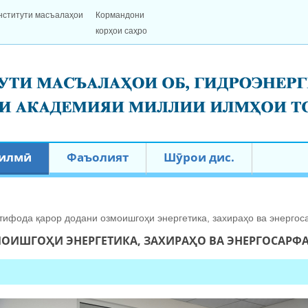
дроэнергетика ва экологияи АМИТ
и Сир анҷом доданд
 илмӣ
Фаъолият
Шӯрои дис.
тифода қарор додани озмоишгоҳи энергетика, захираҳо ва энерго
ОИШГОҲИ ЭНЕРГЕТИКА, ЗАХИРАҲО ВА ЭНЕРГОСАР