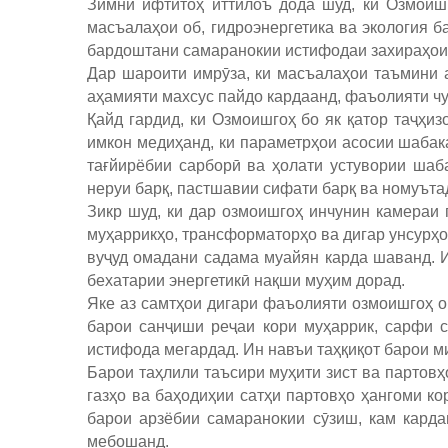
Зимни ифтитоҳ иттилоъ дода шуд, ки Озмоишг
масъалаҳои об, гидроэнергетика ва экология б
бардоштани самаранокии истифодаи захираҳои
Дар шароити имрӯза, ки масъалаҳои таъмини а
аҳамияти махсус пайдо кардаанд, фаъолияти ч
Қайд гардид, ки Озмоишгоҳ бо як қатор таҷҳиз
имкон медиҳанд, ки параметрҳои асосии шабака
тағйирёбии сарборӣ ва ҳолати устувории шаб
неруи барқ, пастшавии сифати барқ ва номуъта
Зикр шуд, ки дар озмоишгоҳ инчунин камераи 
муҳаррикҳо, трансформаторҳо ва дигар унсурҳои
вуҷуд омадани садама муайян карда шаванд. 
бехатарии энергетикӣ нақши муҳим дорад.
Яке аз самтҳои дигари фаъолияти озмоишгоҳ о
барои санҷиши реҷаи кори муҳаррик, сарфи с
истифода мегардад. Ин навъи таҳқиқот барои ми
Барои таҳлили таъсири муҳити зист ва партовҳ
газҳо ва баҳодиҳии сатҳи партовҳо ҳангоми ко
барои арзёбии самаранокии сӯзиш, кам карда
мебошанд.