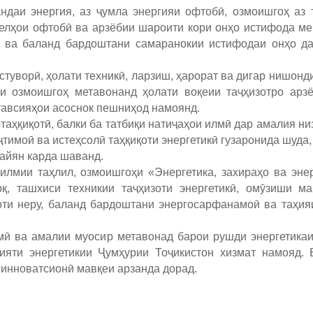
даи энергия, аз ҷумла энергияи офтобӣ, озмоишгоҳ аз т
елҳои офтобӣ ва арзёбии шароити кори онҳо истифода меб
бӣ ва баланд бардоштани самаранокии истифодаи онҳо д
туворӣ, ҳолати техникӣ, ларзиш, ҳарорат ва дигар нишонд
и озмоишгоҳ метавонанд ҳолати воқеии таҷҳизотро арзё
 тавсияҳои асоснок пешниҳод намоянд.
аҳқиқотӣ, балки ба татбиқи натиҷаҳои илмӣ дар амалия ни
ҷтимоӣ ва истеҳсолӣ таҳқиқоти энергетикӣ гузаронида шуда,
айян карда шаванд.
 илмии таҳлил, озмоишгоҳи «Энергетика, захираҳо ва эн
қ, ташхиси техникии таҷҳизоти энергетикӣ, омӯзиши м
оти неру, баланд бардоштани энергосарфанамоӣ ва таҳия
мӣ ва амалии муосир метавонад барои рушди энергетикаи
ияти энергетикии Ҷумҳурии Тоҷикистон хизмат намояд. 
 инноватсионӣ мавқеи арзанда дорад.