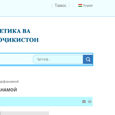
Тамос
Тоҷикӣ
сарфанамоӣ
ФАНАМОӢ