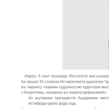
Имрӯз, 6 июл бахшида
Институти масъалаҳо
ба ҷашни 35-солагии Истиқлолияти давлатии Ҷу
ва тақвияту таҳкими худшиносию худогоҳии ми
«Энергетика, захираҳо ва энергосарфанамоӣ»
бо иштироки президенти Академияи милл
истифода қарор дода шуд.