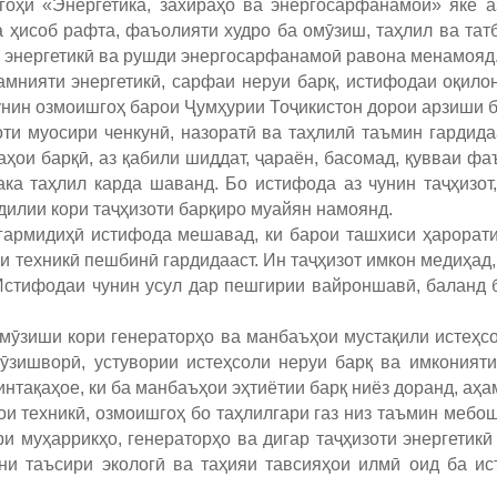
оҳи «Энергетика, захираҳо ва энергосарфанамоӣ» яке а
а ҳисоб рафта, фаъолияти худро ба омӯзиш, таҳлил ва тат
 энергетикӣ ва рушди энергосарфанамоӣ равона менамояд
мнияти энергетикӣ, сарфаи неруи барқ, истифодаи оқило
унин озмоишгоҳ барои Ҷумҳурии Тоҷикистон дорои арзиши 
оти муосири ченкунӣ, назоратӣ ва таҳлилӣ таъмин гардида
ҳои барқӣ, аз қабили шиддат, ҷараён, басомад, қувваи фа
ака таҳлил карда шаванд. Бо истифода аз чунин таҷҳизот
дилии кори таҷҳизоти барқиро муайян намоянд.
гармидиҳӣ истифода мешавад, ки барои ташхиси ҳароратии 
 техникӣ пешбинӣ гардидааст. Ин таҷҳизот имкон медиҳад,
Истифодаи чунин усул дар пешгирии вайроншавӣ, баланд 
мӯзиши кори генераторҳо ва манбаъҳои мустақили истеҳс
ӯзишворӣ, устувории истеҳсоли неруи барқ ва имконият
нтақаҳое, ки ба манбаъҳои эҳтиётии барқ ниёз доранд, аҳа
ои техникӣ, озмоишгоҳ бо таҳлилгари газ низ таъмин мебо
ри муҳаррикҳо, генераторҳо ва дигар таҷҳизоти энергети
ни таъсири экологӣ ва таҳияи тавсияҳои илмӣ оид ба ис