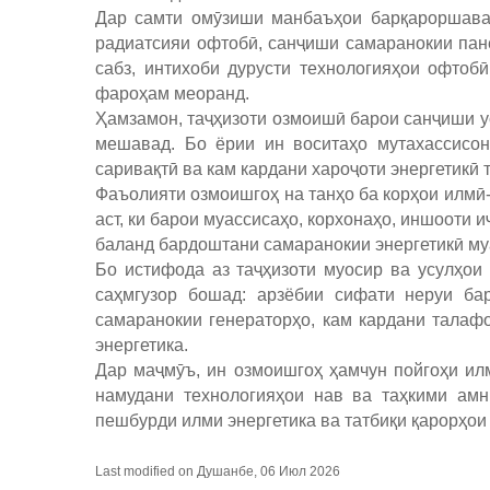
Дар самти омӯзиши манбаъҳои барқароршаван
радиатсияи офтобӣ, санҷиши самаранокии пан
сабз, интихоби дурусти технологияҳои офто
фароҳам меоранд.
Ҳамзамон, таҷҳизоти озмоишӣ барои санҷиши ус
мешавад. Бо ёрии ин воситаҳо мутахассисон
саривақтӣ ва кам кардани хароҷоти энергетикӣ
Фаъолияти озмоишгоҳ на танҳо ба корҳои илмӣ-т
аст, ки барои муассисаҳо, корхонаҳо, иншооти и
баланд бардоштани самаранокии энергетикӣ му
Бо истифода аз таҷҳизоти муосир ва усулҳои
саҳмгузор бошад: арзёбии сифати неруи бар
самаранокии генераторҳо, кам кардани талаф
энергетика.
Дар маҷмӯъ, ин озмоишгоҳ ҳамчун пойгоҳи ил
намудани технологияҳои нав ва таҳкими амн
пешбурди илми энергетика ва татбиқи қарорҳои
Last modified on Душанбе, 06 Июл 2026