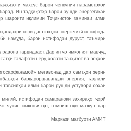
аҷҳизоти махсус барои ченкунии параметрҳои
арад. Ин тадқиқотҳо барои рушди энергетикаи
ар шароити иқлимии Тоҷикистон заминаи илмӣ
иҳандаҳои кори дастгоҳҳои энергетикӣ истифода
бӣ намуда, барои истифодаи дуруст, таъмири
з равона гардидааст. Дар ин ҷо имконият мавҷуд
 сатҳи талафоти неру, ҳолати таҷҳизот ва роҳҳои
ергосарфанамоӣ» метавонад дар самтҳои зерин
анбаъҳои барқароршавандаи энергия, таҳлили
и тавсияҳои илмӣ барои рушди устувори соҳаи
 миллӣ, истифодаи самараноки захираҳо, ҷорӣ
Бо чунин имкониятҳо, озмоишгоҳи мазкур дар
Маркази матбуоти АМИТ