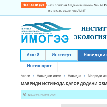
Навидҳои рӯз
и Чин ба Институти масъалаҳои
Кормандони Институти масъалаҳои об, ги
корҳои саҳроӣ ва экспедитсионӣ дар дарё
Асосӣ
Институт
Навидҳои
Интишорот
Асосӣ
Навидҳои илмӣ
Навидҳо
Мавриди ис
МАВРИДИ ИСТИФОДА ҚАРОР ДОДАНИ ОЗМ
Душанбе, Июл 06 2026