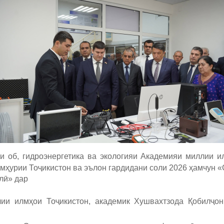
и об, гидроэнергетика ва экологияи Академияи миллии 
мҳурии Тоҷикистон ва эълон гардидани соли 2026 ҳамчун 
ллӣ» дар
ии илмҳои Тоҷикистон, академик Хушвахтзода Қобилҷо