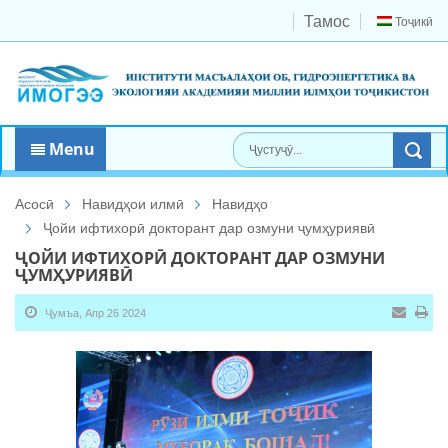
Тамос
Тоҷикӣ
Menu
Асосӣ
Навидҳои илмӣ
Навидҳо
Ҷойи ифтихорӣ докторант дар озмуни ҷумҳуриявӣ
ҶОЙИ ИФТИХОРӢ ДОКТОРАНТ ДАР ОЗМУНИ
ҶУМҲУРИЯВӢ
Ҷумъа, Апр 26 2024