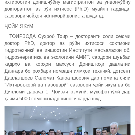
ихтироотии донишҷӯёну магистрантон ва унвонҷӯёну
докторантон аз рўи ихтисос (Ph.D) муайян гардида,
сазовори ҷойҳои ифтихорӣ дониста шуданд.
ҶОЙИ ЯКУМ
ТОИРЗОДА Суҳроб Тоир –
докторанти соли сеюми
доктор
PhD
, доктор аз рӯйи ихтисоси сохтмони
гидротехникӣ ва иншоотии Институти масъалаҳои об,
гидроэнергетика ва экологияи АМИТ,
сардори шуъбаи
кадрҳо ва корҳои махсуси
Донишгоҳи давлатии
Данғара бо роҳбари номзади илмҳои техникӣ, дотсент
Давлатшоев Саломат Қаноатшоевич
дар номинатсияи
"Ихтироъкорӣ ва навоварӣ"
сазовори ҷойи якум ва
бо
Дипломи дараҷа 1, Ҷоизаи озмунӣ
,
мукофотпӯлӣ дар
ҳаҷми 5000 сомонӣ қадршиносӣ карда шуд.