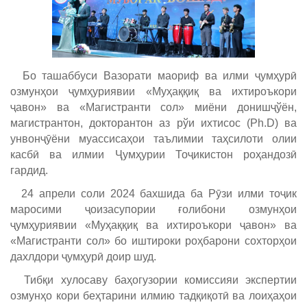
Бо ташаббуси Вазорати маориф ва илми ҷумҳурӣ
озмунҳои ҷумҳуриявии «Муҳаққиқ ва ихтироъкори
ҷавон» ва «Магистранти сол» миёни донишҷўён,
магистрантон, докторантон аз рўи ихтисос (Ph.D) ва
унвонҷӯёни муассисаҳои таълимии таҳсилоти олии
касбӣ ва илмии Ҷумҳурии Тоҷикистон роҳандозӣ
гардид.
24 апрели соли 2024 бахшида ба Рӯзи илми тоҷик
маросими ҷоизасупории ғолибони озмунҳои
ҷумҳуриявии «Муҳаққиқ ва ихтироъкори ҷавон» ва
«Магистранти сол» бо иштироки роҳбарони сохторҳои
дахлдори ҷумҳурӣ доир шуд.
Тибқи хулосаву баҳогузории комиссияи экспертии
озмунҳо кори беҳтарини илмию тадқиқотӣ ва лоиҳаҳои