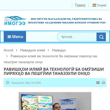
Тамос
Тоҷикӣ
Menu
Асосӣ
Навидҳои илмӣ
Навидҳо
Равишҳои илмӣ ва технологӣ ба омӯзиши пиряхҳо ва
пешгӯии таназзули онҳо
РАВИШҲОИ ИЛМӢ ВА ТЕХНОЛОГӢ БА ОМӮЗИШИ
ПИРЯХҲО ВА ПЕШГӮИИ ТАНАЗЗУЛИ ОНҲО
Чоршанбе, Мар 18 2026