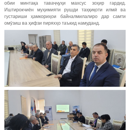
обии минтақа таваҷҷуҳи махсус зоҳир гардид.
Иштирокчиён муҳимияти рушди таҳқиқоти илмӣ ва
густариши ҳамкориҳои байналмилалиро дар самти
омӯзиш ва ҳифзи пиряхҳо таъкид намуданд.