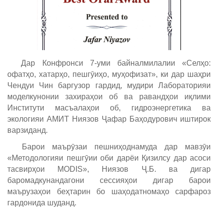
Дар Конфронси 7-уми байналмилалии «Селҳо:
офатҳо, хатарҳо, пешгӯиҳо, муҳофизат», ки дар шаҳри
Чендуи Чин баргузор гардид, мудири Лабораторияи
моделкунонии захираҳои об ва равандҳои иқлими
Институти масъалаҳои об, гидроэнергетика ва
экологияи АМИТ Ниязов Ҷафар Баҳодурович иштирок
варзиданд.
Барои маърӯзаи пешниҳоднамуда дар мавзӯи
«Методологияи пешгӯии оби дарёи Қизилсу дар асоси
тасвирҳои MODIS», Ниязов Ҷ.Б. ва дигар
баромадкунандагони сессияҳои дигар барои
маърузаҳои беҳтарин бо шаҳодатномаҳо сарфароз
гардонида шуданд.