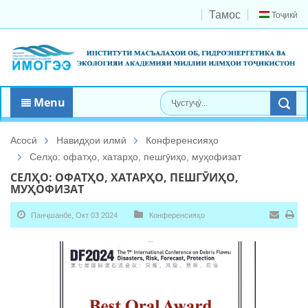
Тамос
Тоҷикӣ
Menu
Асосӣ
Навидҳои илмӣ
Конференсияҳо
Селҳо: офатҳо, хатарҳо, пешгӯиҳо, муҳофизат
СЕЛҲО: ОФАТҲО, ХАТАРҲО, ПЕШГӮИҲО,
МУҲОФИЗАТ
Панҷшанбе, Окт 03 2024
Конференсияҳо