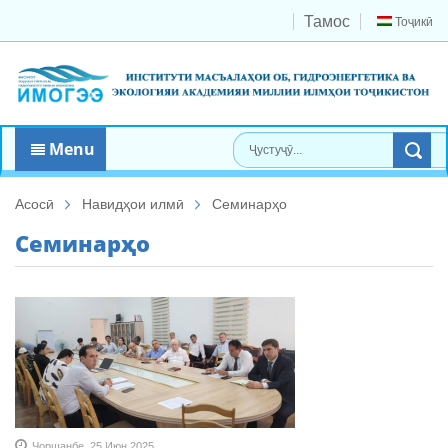
Тамос
Тоҷикӣ
Menu
Асосӣ
Навидҳои илмӣ
Семинарҳо
Семинарҳо
Чоршанбе, 25 Июн 2025