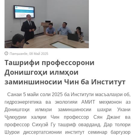
Панҷшанбе, 08 Май 2025
Ташрифи профессорони
Донишгоҳи илмҳои
заминшиносии Чин ба Институт
Санаи 5 майи соли 2025 ба Институти масъалаҳои об,
гидроэнергетика ва экологияи АМИТ меҳмонон аз
Донишгоҳи илмҳои заминшиносии шаҳри Ухани
Ҷумҳурии халқии Чин профессор Сян Джанг ва
профессор Сихуэй Гу ташриф оварданд. Дар толори
Шурои диссертатсионии институт семинар баргузор