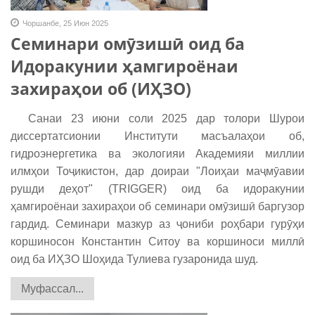
Чоршанбе, 25 Июн 2025
Семинари омӯзишӣ оид ба
Идоракунии ҳамгироёнаи
захираҳои об (ИҲЗО)
Санаи 23 июни соли 2025 дар толори Шурои
диссертатсионии Институти масъалаҳои об,
гидроэнергетика ва экологияи Академияи миллии
илмҳои Тоҷикистон, дар доираи "Лоиҳаи маҷмӯавии
рушди деҳот" (TRIGGER) оид ба идоракунии
ҳамгироёнаи захираҳои об семинари омӯзишӣ баргузор
гардид. Семинари мазкур аз ҷониби роҳбари гурӯҳи
коршиносон Константин Ситоу ва коршиноси миллӣ
оид ба ИҲЗО Шоҳида Тулиева гузаронида шуд.
Муфассал...