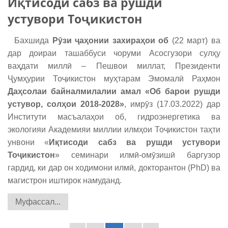
Иқтисоди сабз ва рушди
устувори Тоҷикистон
Бахшида
Рӯзи ҷаҳонии захираҳои об
(22 март) ва
дар доираи ташаббуси чоруми Асосгузори сулҳу
ваҳдати миллӣ – Пешвои миллат, Президенти
Ҷумҳурии Тоҷикистон муҳтарам Эмомалӣ Раҳмон
Да
ҳсолаи байналмилалии амал
«
Об барои рушди
устувор, солҳои 2018-2028»
, имрӯз (17.03.2022) дар
Институти масъалаҳои об, гидроэнергетика ва
экологияи Академияи миллии илмҳои Тоҷикистон таҳти
унвони «
Иқтисоди сабз ва рушди устувори
Тоҷикистон
» семинари илмӣ-омӯзишӣ баргузор
гардид, ки дар он ходимони илмӣ, докторантон (PhD) ва
магистрон иштирок намуданд.
Муфассал...