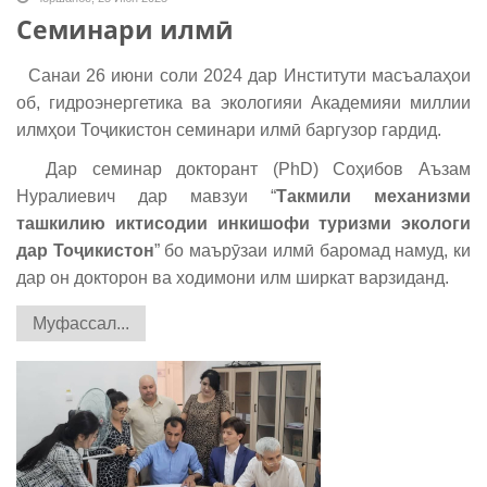
Семинари илмӣ
Санаи 26 июни соли 2024 дар Институти масъалаҳои
об, гидроэнергетика ва экологияи Академияи миллии
илмҳои Тоҷикистон семинари илмӣ баргузор гардид.
Дар семинар докторант (PhD) Соҳибов Аъзам
Нуралиевич дар мавзуи “
Такмили механизми
ташкилию иктисодии инкишофи туризми экологи
дар Тоҷикистон
” бо маърӯзаи илмӣ баромад намуд, ки
дар он докторон ва ходимони илм ширкат варзиданд.
Муфассал...