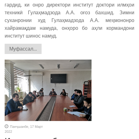
гардид, ки онро директори институт доктори илмҳои
техникӣ Гулаҳмадзода А.А. оғоз бахшид. Зимни
суханронии худ Гулаҳмадзода А.А. меҳмононро
хайрамақдам намуда, онҳоро бо аҳли кормандони
институт шинос намуд.
Муфассал...
Панҷшанбе, 17 Март
2022