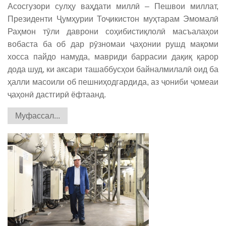
Асосгузори сулҳу ваҳдати миллӣ – Пешвои миллат,
Президенти Ҷумҳурии Тоҷикистон муҳтарам Эмомалӣ
Раҳмон тӯли даврони соҳибистиқлолӣ масъалаҳои
вобаста ба об дар рӯзномаи ҷаҳонии рушд мақоми
хосса пайдо намуда, мавриди баррасии дақиқ қарор
дода шуд, ки аксари ташаббусҳои байналмилалӣ оид ба
ҳалли масоили об пешниҳодгардида, аз ҷониби ҷомеаи
ҷаҳонӣ дастгирӣ ёфтаанд.
Муфассал...