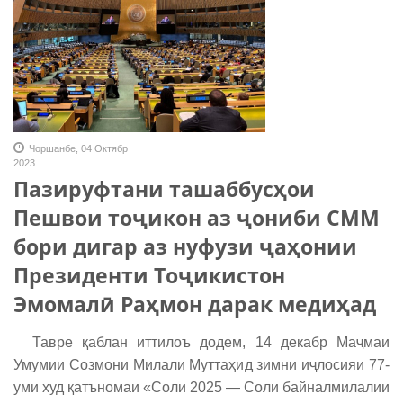
Чоршанбе, 04 Октябр
2023
Пазируфтани ташаббусҳои
Пешвои тоҷикон аз ҷониби СММ
бори дигар аз нуфузи ҷаҳонии
Президенти Тоҷикистон
Эмомалӣ Раҳмон дарак медиҳад
Тавре қаблан иттилоъ додем, 14 декабр Маҷмаи
Умумии Созмони Милали Муттаҳид зимни иҷлосияи 77-
уми худ қатъномаи «Соли 2025 — Соли байналмилалии