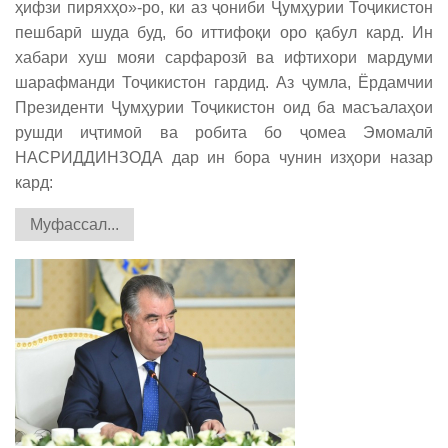
ҳифзи пиряхҳо»-ро, ки аз ҷониби Ҷумҳурии Тоҷикистон
пешбарӣ шуда буд, бо иттифоқи оро қабул кард. Ин
хабари хуш мояи сарфарозӣ ва ифтихори мардуми
шарафманди Тоҷикистон гардид. Аз ҷумла, Ёрдамчии
Президенти Ҷумҳурии Тоҷикистон оид ба масъалаҳои
рушди иҷтимоӣ ва робита бо ҷомеа Эмомалӣ
НАСРИДДИНЗОДА дар ин бора чунин изҳори назар
кард:
Муфассал...