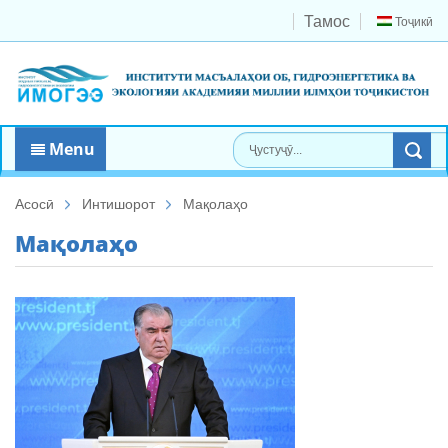
Тамос
Тоҷикӣ
Menu
Асосӣ
Интишорот
Мақолаҳо
Мақолаҳо