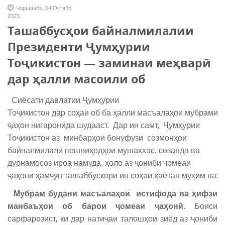
Чоршанбе, 04 Октябр
2023
Ташаббусҳои байналмилалии
Президенти Ҷумҳурии
Тоҷикистон — заминаи меҳварӣ
дар ҳалли масоили об
Сиёсати давлатии Ҷумҳурии
Тоҷикистон дар соҳаи об ба ҳалли масъалаҳои мубрами и
ҷаҳон нигаронида шудааст. Дар ин самт, Ҷумҳурии
Тоҷикистон аз минбарҳои бонуфузи созмонҳои
байналмилалӣ пешниҳодҳои мушаххас, созанда ва
дурнамосоз ироа намуда, ҳоло аз ҷониби ҷомеаи
ҷаҳонӣ ҳамчун ташаббускори ин соҳаи ҳаётан муҳим пази
Мубрам будани масъалаҳои истифода ва ҳифзи
манбаъҳои об барои ҷомеаи ҷаҳонӣ
. Боиси
сарфарозист, ки дар натиҷаи талошҳои зиёд аз ҷониби