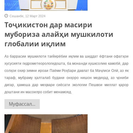
Сешанбе, 12 Март 2024
Тоҷикистон дар масири
мубориза алайҳи мушкилоти
глобалии иқлим
Аз баррасии мушкилоти тағйирёбии иқлим ва шиддат ёфтани офатҳои
хусусияти гидрометеорологидошта, ба монанди хушксолию камобӣ, дар
солҳои охир зимни ироаи Паёми Роҳбари давлат ба Маҷлиси Олӣ, аз як
тараф, мубраму ҳалталаб будани онҳоро нишон медиҳад, аз ҷониби
дигар, ҳамеша дар меҳвари сиёсати экологии Пешвои миллат қарор
доштани ин масоилро собит менамояд.
Муфассал...