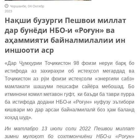
Чоршанбе, 04 Октябр
2023
Нақши бузурги Пешвои миллат
дар бунёди НБО-и «Роғун» ва
аҳаммияти байналмилалии ин
иншооти аср
«Дар Ҷумҳурии Тоҷикистон 98 фоизи неруи барқ бо
истифода аз захираҳои об истеҳсол мегардад ва
Тоҷикистон аз рӯи фоизи истеҳсоли «энергияи сабз»
мамлакати шашуми пешсафи сайёра мебошад. Бо
итминони комил метавон гуфт, ки баъди ба таври пурра
ба истифода додани НБО-и «Роғун» нуфузу эътибори
кишвари мо дар арсаи байналмилалӣ боз ҳам баланд
хоҳад шуд».
Ин матлабро 13 июли соли 2022 Пешвои миллат
зимни мулоқот бо сохтмончиёни НБО-и «Ро
ғ
ун»