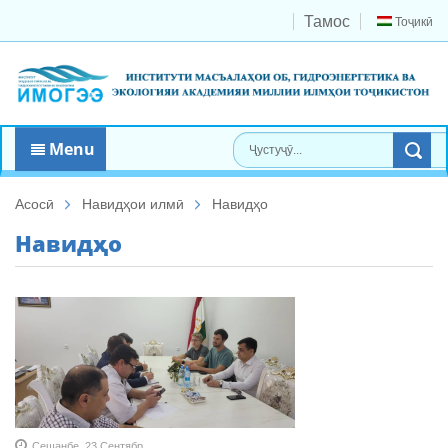
Тамос
Тоҷикӣ
Menu
Асосӣ
Навидҳои илмӣ
Навидҳо
Навидҳо
Сешанбе, 23 Сентябр