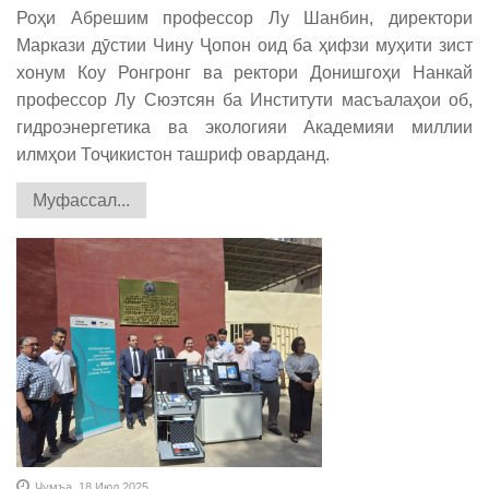
Роҳи Абрешим профессор Лу Шанбин, директори
Маркази дӯстии Чину Ҷопон оид ба ҳифзи муҳити зист
хонум Коу Ронгронг ва ректори Донишгоҳи Нанкай
профессор Лу Сюэтсян ба Институти масъалаҳои об,
гидроэнергетика ва экологияи Академияи миллии
илмҳои Тоҷикистон ташриф оварданд.
Муфассал...
Ҷумъа, 18 Июл 2025