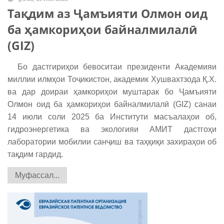
Тақдим аз Ҷамъияти Олмон оид
ба ҳамкориҳои байналмилалӣ
(GIZ)
Бо дастгириҳои бевоситаи президенти Академияи
миллии илмҳои Тоҷикистон, академик Хушвахтзода Қ.Х.
ва дар доираи ҳамкориҳои муштарак бо Ҷамъияти
Олмон оид ба ҳамкориҳои байналмилалӣ (GIZ) санаи
14 июли соли 2025 ба Институти масъалаҳои об,
гидроэнергетика ва экологияи АМИТ дастгоҳи
лаборатории мобилии санҷиш ва таҳқиқи захираҳои об
тақдим гардид.
Муфассал...