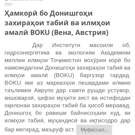
2025
Ҳамкорӣ бо Донишгоҳи
захираҳои табиӣ ва илмҳои
амалӣ BOKU (Вена, Австрия)
Дар Институти масоили об,
гидроэнергетика ва экологияи Академияи
миллии илмҳои Тоҷикистон вохӯрии корӣ бо
намояндагони Донишгоҳи захираҳои табиӣ ва
илмҳои амалӣ (BOKU) баргузор гардид.
BOKU яке аз марказҳои пешқадами илмию
таълимии Аврупо дар самти рушди устувор,
кишоварзӣ, ҳифзи муҳити зист ва истифодаи
оқилонаи захираҳои табиӣ ба ҳисоб меравад.
Донишгоҳ бо равиши байнисоҳаии худ, ки
илмҳои табиӣ, муҳандисӣ ва иқтисодро дар
бар мегирад, маъруф аст.
Муфассал...