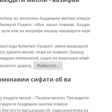
ргетика ва экологияи Академияи миллии илмҳои
Эмомалӣ Раҳмон: «Ман аввал тоҷикам, баъдан
о аҳли илм ва маорифи кишвар машварати корӣ
вахтзода Қобилҷон Хушвахт, зимни машварати
у ҳувияти миллӣ, тоҷик ва тоҷикият, баланд
омадҳои телевизионӣ, радио ва мақолаҳои илмӣ-
мушаххас доданд.
Муфассал...
амонавии сифати об ва
у ваҳдати миллӣ – Пешвои миллат, Президенти
езиденти Академияи миллии илмҳои
 Институти масъалаҳои об, гидроэнергетика ва