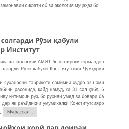
замонавии сифати об ва экология муҷаҳаз бо
 солгарди Рӯзи қабули
р Институт
тика ва экологияи АМИТ бо иштироки кормандон
солгарди Рӯзи қабули Конститутсияи Ҷумҳурии
и суханронӣ табрикоти самимии худро аз номи
бинӣ расонида, қайд намуд, ки 31 сол қабл, 6
иву иҷтимоии рӯз, бо рӯҳияи умед ва боварӣ ба
 дар як раъйдиҳии умумихалқӣ Конститутсияро
.
Муфассал...
ҷойҳои корӣ дар доираи