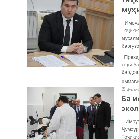
муҳ
Имрӯз,
Тоҷики
мусалм
баргузо
Презид
корӣ ба
бардош
оммавӣ
Душанб
Ба и
экол
Имрӯз,
Ҷумҳур
Тоҷики