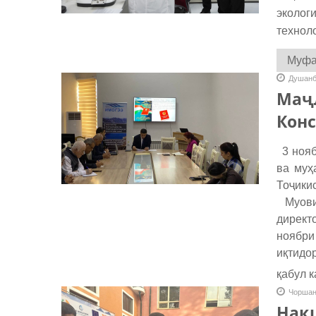
эколог
технол
Муфас
Душанб
Маҷл
Конс
3 нояб
ва муҳ
Тоҷики
Муовин
директ
ноябри
иқтидо
қабул 
Чоршан
Нақш