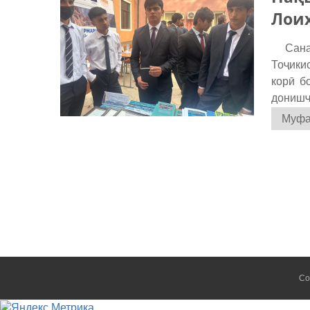
Лоиҳ
Санаи 
Тоҷики
корӣ б
донишҷ
Муфас
Co