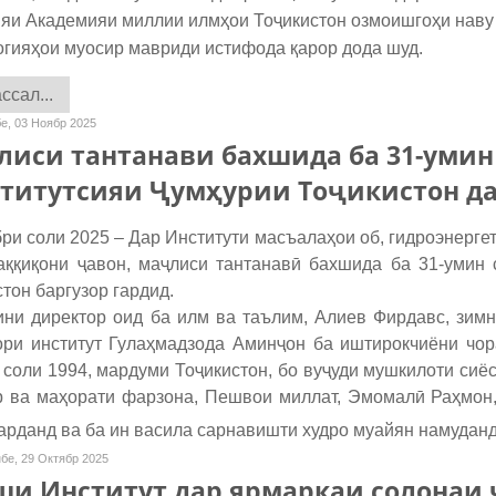
ияи Академияи миллии илмҳои Тоҷикистон озмоишгоҳи наву 
огияҳои муосир мавриди истифода қарор дода шуд.
сал...
е, 03 Ноябр 2025
иси тантанави бахшида ба 31-умин
титутсияи Ҷумҳурии Тоҷикистон да
ри соли 2025 – Дар Институти масъалаҳои об, гидроэнерге
аққиқони ҷавон, маҷлиси тантанавӣ бахшида ба 31-умин 
стон баргузор гардид.
и директор оид ба илм ва таълим, Алиев Фирдавс, зимн
ори институт Гулаҳмадзода Аминҷон ба иштирокчиёни чора
 соли 1994, мардуми Тоҷикистон, бо вуҷуди мушкилоти сиёс
р ва маҳорати фарзона, Пешвои миллат, Эмомалӣ Раҳмон,
карданд ва ба ин васила сарнавишти худро муайян намуданд
бе, 29 Октябр 2025
и Институт дар ярмаркаи солонаи 