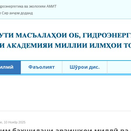
дроэнергетика ва экологияи АМИТ
и Сир анҷом доданд
 илмӣ
Фаъолият
Шӯрои дис.
е, 10 Ноябр 2025
ким бахшидани арзишҳои миллӣ ва 