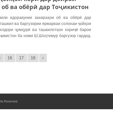
об ва обёрӣ дар Тоҷикистон
или идоракунии захираҳои об ва обёрӣ дар
ташкил ва баргузории ярмаркаи солонаи ҷойҳои
хлдори ҷумҳурӣ ва ташкилотҳои хориҷӣ барои
икистон ба номи Ш.Шоҳтемур баргузор гардид.
5
16
17
18
hts Reserved.