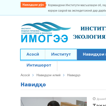
Навидҳои рӯз
Кормандони Институти масъалаҳои об, ги
корҳои саҳроӣ ва экспедитсионӣ дар дарё
Асосӣ
Институт
Навидҳои
Интишорот
Асосӣ
Навидҳои илмӣ
Навидҳо
Навидҳо
Душанб
Таҳ