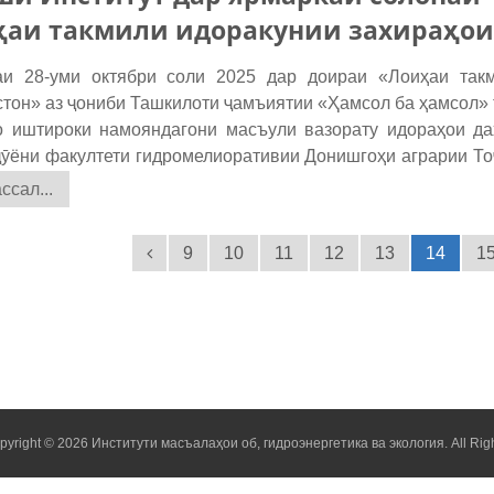
аи такмили идоракунии захираҳои 
28-уми октябри соли 2025 дар доираи «Лоиҳаи такм
стон» аз ҷониби Ташкилоти ҷамъиятии «Ҳамсол ба ҳамсол» 
о иштироки намояндагони масъули вазорату идораҳои да
ӯёни факултети гидромелиоративии Донишгоҳи аграрии Тоҷ
сал...
9
10
11
12
13
14
1
pyright © 2026 Институти масъалаҳои об, гидроэнергетика ва экология. All Rig