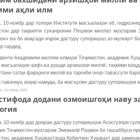
ими аҳли илм
 10 ноябр дар толори Институти масъалаҳои об, гидроэне
стон дар тақвияти суханронии Пешвои миллат муҳтарам 
он» ва бо мақсади иҷрои дастуру супоришҳо аз мулоқот б
р гардид.
енти Академияи миллии илмҳои Тоҷикистон, академик Хуш
 масъалаҳои ҳифз ва рушди арзишҳои миллӣ, таҳкими ваҳдат
тани сатҳи фарҳанги миллӣ ва тарғиби онҳо тавассути бар
 таваҷҷуҳ зоҳир намуда, ба масъулин дастуру супоришҳои 
е, 10 Ноябр 2025
стифода додани озмоишгоҳи наву з
огия
 10 ноябр дар доираи дастуру супоришҳои Асосгузори сулҳ
ии Тоҷикистон муҳтарам Эмомалӣ Раҳмон бо ташаббуси пр
стон, академик Хушвахтзода Қобилҷон Хушвахт дар заминаи