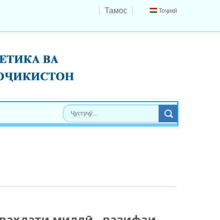
Тамос
Тоҷикӣ
ваҳдати миллӣ - вазифаи